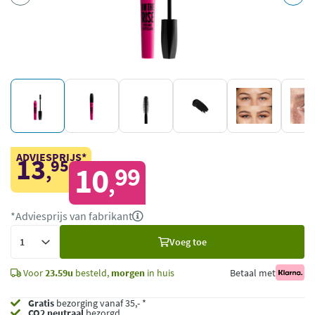
ADVIESPRIJS*
13
95
,
10
99
,
*Adviesprijs van fabrikant
Voeg
Voeg toe
toe
Voor
23.59u
besteld,
morgen
in huis
Betaal met
Gratis
bezorging vanaf 35,- *
CO2 neutraal
bezorgd