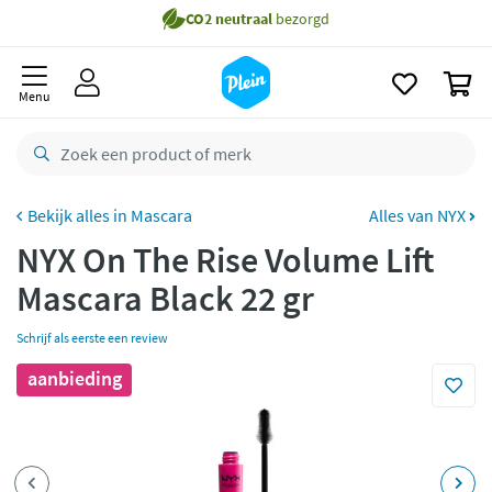
naar
Gratis
bezorging vanaf 35,- *
oofdinhoud
zoeken
Voor
23.59u
besteld,
morgen
in huis *
0
Menu
Gratis
retourneren
8,8/10
Goed
CO2 neutraal
bezorgd
Mascara
Alles van NYX
Betaal met Klarna
NYX On The Rise Volume Lift
Mascara Black 22 gr
Schrijf als eerste een review
aanbieding