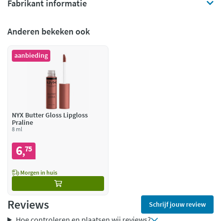
Fabrikant informatie
Anderen bekeken ook
aanbieding
NYX Butter Gloss Lipgloss
Praline
8 ml
6
75
,
Morgen in huis
Reviews
Schrijf jouw review
Hoe controleren en plaatsen wij reviews?