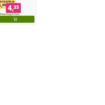
DVIESPRIJS
4
,
95
4
35
,
Maandag in huis