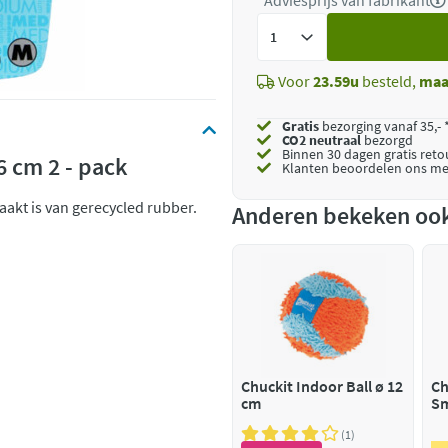
*Adviesprijs van fabrikant
Voeg
toe
Voor
23.59u
besteld,
maa
Gratis
bezorging vanaf 35,- 
CO2 neutraal
bezorgd
Binnen 30 dagen gratis ret
 cm 2 - pack
Klanten beoordelen ons me
aakt is van gerecycled rubber.
Anderen bekeken oo
Chuckit Indoor Ball ø 12
Ch
cm
Sm
1