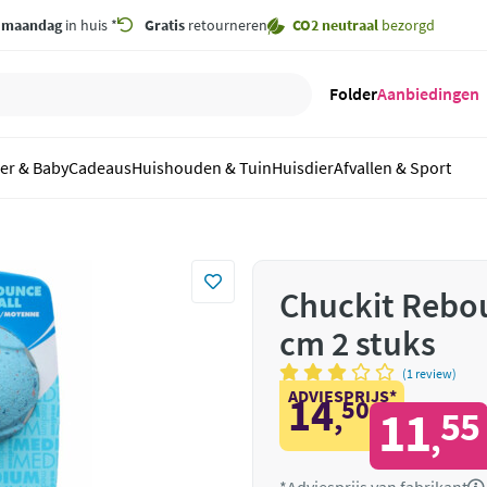
,
maandag
in huis *
Gratis
retourneren
CO2 neutraal
bezorgd
Folder
Aanbiedingen
er & Baby
Cadeaus
Huishouden & Tuin
Huisdier
Afvallen & Sport
Chuckit Rebo
cm 2 stuks
(1 review)
ADVIESPRIJS*
14
50
,
11
55
,