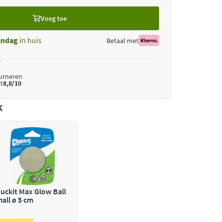
Voeg toe
ndag
in huis
Betaal met
*
ourneren
t
8,8/10
k
uckit Max Glow Ball
all ø 5 cm