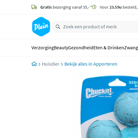
naar
hoofdinhoud
Gratis
bezorging vanaf 35,- *
Voor
23.59u
besteld
zoeken
Verzorging
Beauty
Gezondheid
Eten & Drinken
Zwang
Huisdier
Apporteren