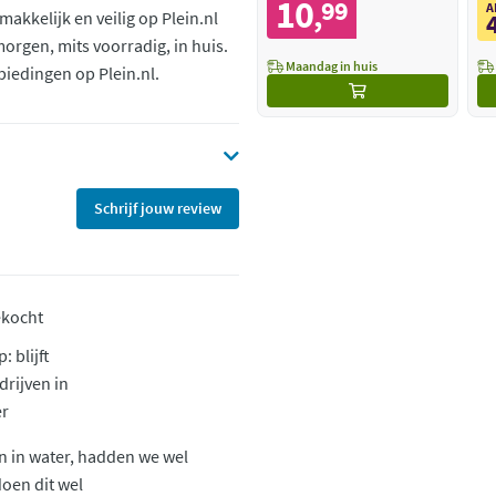
10
99
,
A
kkelijk en veilig op Plein.nl
rgen, mits voorradig, in huis.
Maandag in huis
iedingen op Plein.nl.
Schrijf jouw review
ekocht
: blijft
 drijven in
er
ven in water, hadden we wel
doen dit wel