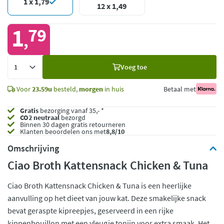
1 x 1,79
12 x 1,49
1
79
,
Voeg
Voeg toe
toe
Voor
23.59u
besteld,
morgen
in huis
Betaal met
Gratis
bezorging vanaf 35,- *
CO2 neutraal
bezorgd
Binnen 30 dagen gratis retourneren
Klanten beoordelen ons met
8,8/10
Omschrijving
Ciao Broth Kattensnack Chicken & Tuna
Ciao Broth Kattensnack Chicken & Tuna is een heerlijke
aanvulling op het dieet van jouw kat. Deze smakelijke snack
bevat geraspte kipreepjes, geserveerd in een rijke
kippenbouillon met een vleugje tonijn voor extra smaak. Het