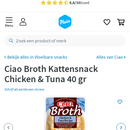
naar
oofdinhoud
Gratis
bezorging vanaf 35,- *
zoeken
0
Voor
23.59u
besteld,
morgen
in huis *
Menu
Gratis
retourneren
8,8/10
Goed
CO2 neutraal
bezorgd
Vloeibare snacks
Alles van Ciao
Ciao Broth Kattensnack
Betaal met Klarna
Chicken & Tuna 40 gr
Schrijf als eerste een review