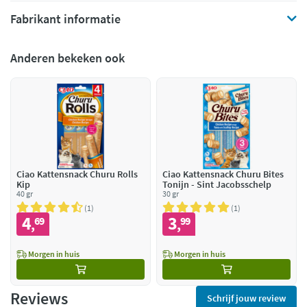
Fabrikant informatie
Anderen bekeken ook
Ciao Kattensnack Churu Rolls
Ciao Kattensnack Churu Bites
Kip
Tonijn - Sint Jacobsschelp
40 gr
30 gr
1
1
4
3
69
99
,
,
Morgen in huis
Morgen in huis
Reviews
Schrijf jouw review