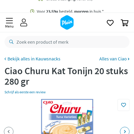
naar
oofdinhoud
Gratis
bezorging vanaf 35,- *
zoeken
0
Voor
23.59u
besteld,
morgen
in huis *
Menu
Gratis
retourneren
8,8/10
Goed
CO2 neutraal
bezorgd
Kauwsnacks
Alles van Ciao
Ciao Churu Kat Tonijn 20 stuks
Betaal met Klarna
280 gr
Schrijf als eerste een review