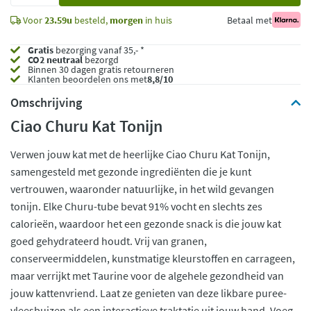
Voor
23.59u
besteld,
morgen
in huis
Betaal met
Gratis
bezorging vanaf 35,- *
CO2 neutraal
bezorgd
Binnen 30 dagen gratis retourneren
Klanten beoordelen ons met
8,8/10
Omschrijving
Ciao Churu Kat Tonijn
Verwen jouw kat met de heerlijke Ciao Churu Kat Tonijn,
samengesteld met gezonde ingrediënten die je kunt
vertrouwen, waaronder natuurlijke, in het wild gevangen
tonijn. Elke Churu-tube bevat 91% vocht en slechts zes
calorieën, waardoor het een gezonde snack is die jouw kat
goed gehydrateerd houdt. Vrij van granen,
conserveermiddelen, kunstmatige kleurstoffen en carrageen,
maar verrijkt met Taurine voor de algehele gezondheid van
jouw kattenvriend. Laat ze genieten van deze likbare puree-
vleesbuizen als een interactieve traktatie uit jouw hand. Voeg