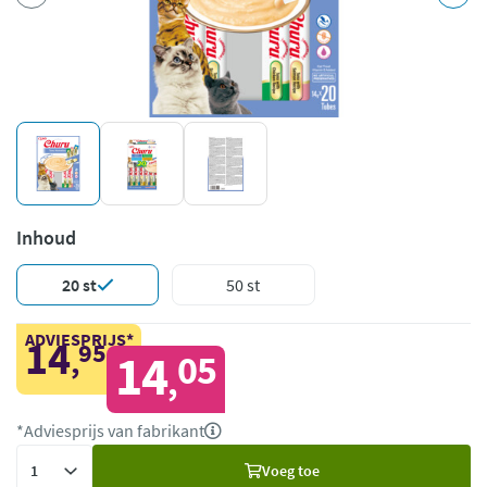
Inhoud
20 st
50 st
ADVIESPRIJS*
14
95
,
14
05
,
*Adviesprijs van fabrikant
Voeg
Voeg toe
toe