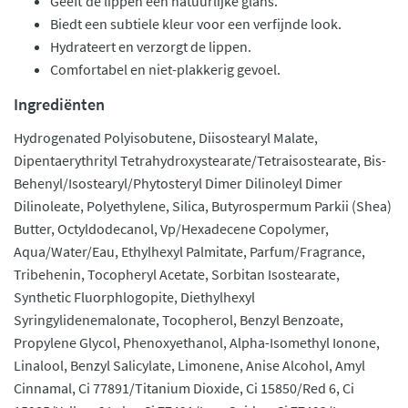
Geeft de lippen een natuurlijke glans.
Biedt een subtiele kleur voor een verfijnde look.
Hydrateert en verzorgt de lippen.
Comfortabel en niet-plakkerig gevoel.
Ingrediënten
Hydrogenated Polyisobutene, Diisostearyl Malate,
Dipentaerythrityl Tetrahydroxystearate/Tetraisostearate, Bis-
Behenyl/Isostearyl/Phytosteryl Dimer Dilinoleyl Dimer
Dilinoleate, Polyethylene, Silica, Butyrospermum Parkii (Shea)
Butter, Octyldodecanol, Vp/Hexadecene Copolymer,
Aqua/Water/Eau, Ethylhexyl Palmitate, Parfum/Fragrance,
Tribehenin, Tocopheryl Acetate, Sorbitan Isostearate,
Synthetic Fluorphlogopite, Diethylhexyl
Syringylidenemalonate, Tocopherol, Benzyl Benzoate,
Propylene Glycol, Phenoxyethanol, Alpha-Isomethyl Ionone,
Linalool, Benzyl Salicylate, Limonene, Anise Alcohol, Amyl
Cinnamal, Ci 77891/Titanium Dioxide, Ci 15850/Red 6, Ci