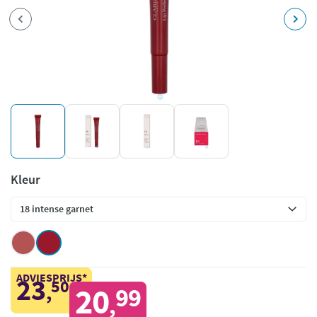
Kleur
ADVIESPRIJS*
23
50
,
20
99
,