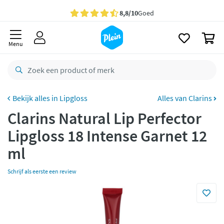
naar
oofdinhoud
Gratis
bezorging vanaf 35,- *
zoeken
0
Bestelling uiterlijk
zaterdag
in huis *
Menu
Gratis
retourneren
8,8/10
Goed
CO2 neutraal
bezorgd
Lipgloss
Alles van Clarins
Clarins Natural Lip Perfector
Betaal met Klarna
Lipgloss 18 Intense Garnet 12
ml
Schrijf als eerste een review