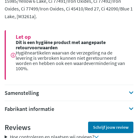
15985/Yellow 6 Lake, Ci 77491/Iron Oxides, Ci 77492/Iron
Oxides, Ci 77499/Iron Oxides, Ci 45410/Red 27, Ci 42090/Blue 1
Lake, [M3261a].
Let op
Dit is een hygiëne product met aangepaste
retourvoorwaarden
Hygiëneartikelen waarvan de verzegeling na de
levering is verbroken kunnen niet geretourneerd
worden en hebben ook een waardevermindering van
100%.
Samenstelling
Fabrikant informatie
Reviews
Schrijf jouw review
Hoe controleren en plaatsen wij reviews?