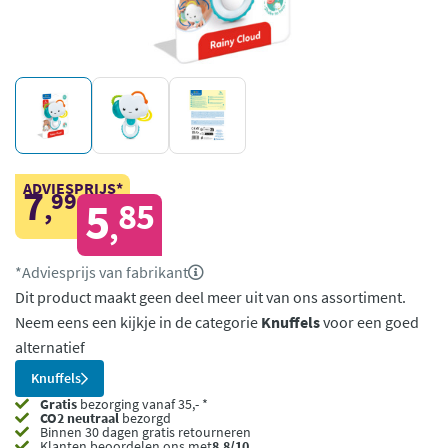
ADVIESPRIJS*
7
99
,
5
85
,
*Adviesprijs van fabrikant
Dit product maakt geen deel meer uit van ons assortiment.
Neem eens een kijkje in de categorie
Knuffels
voor een goed
alternatief
Knuffels
Gratis
bezorging vanaf 35,- *
CO2 neutraal
bezorgd
Binnen 30 dagen gratis retourneren
Klanten beoordelen ons met
8,8/10