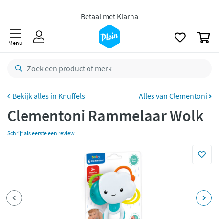
naar
oofdinhoud
zoeken
Voor
23.59u
besteld,
morgen
in huis *
0
Gratis
retourneren
Menu
8,8/10
Goed
CO2 neutraal
bezorgd
Knuffels
Alles van Clementoni
Betaal met Klarna
Clementoni Rammelaar Wolk
Schrijf als eerste een review