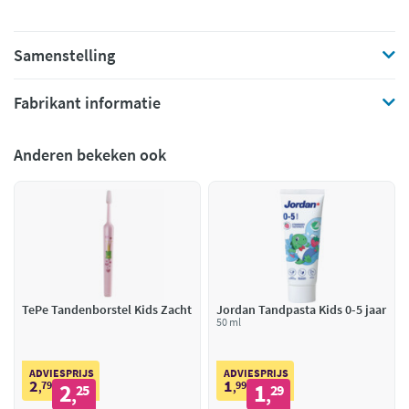
Samenstelling
Fabrikant informatie
Anderen bekeken ook
TePe Tandenborstel Kids Zacht
Jordan Tandpasta Kids 0-5 jaar
50 ml
ADVIESPRIJS
ADVIESPRIJS
2
1
79
2
99
1
,
25
,
29
,
,