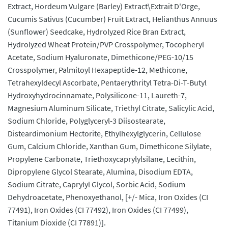
Extract, Hordeum Vulgare (Barley) Extract\Extrait D'Orge,
Cucumis Sativus (Cucumber) Fruit Extract, Helianthus Annuus
(Sunflower) Seedcake, Hydrolyzed Rice Bran Extract,
Hydrolyzed Wheat Protein/PVP Crosspolymer, Tocopheryl
Acetate, Sodium Hyaluronate, Dimethicone/PEG-10/15
Crosspolymer, Palmitoyl Hexapeptide-12, Methicone,
Tetrahexyldecyl Ascorbate, Pentaerythrityl Tetra-Di-T-Butyl
Hydroxyhydrocinnamate, Polysilicone-11, Laureth-7,
Magnesium Aluminum Silicate, Triethyl Citrate, Salicylic Acid,
Sodium Chloride, Polyglyceryl-3 Diisostearate,
Disteardimonium Hectorite, Ethylhexylglycerin, Cellulose
Gum, Calcium Chloride, Xanthan Gum, Dimethicone Silylate,
Propylene Carbonate, Triethoxycaprylylsilane, Lecithin,
Dipropylene Glycol Stearate, Alumina, Disodium EDTA,
Sodium Citrate, Caprylyl Glycol, Sorbic Acid, Sodium
Dehydroacetate, Phenoxyethanol, [+/- Mica, Iron Oxides (CI
77491), Iron Oxides (CI 77492), Iron Oxides (CI 77499),
Titanium Dioxide (CI 77891)].