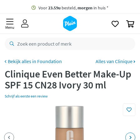
naar
oofdinhoud
Gratis
bezorging vanaf 35,- *
zoeken
0
Voor
23.59u
besteld,
morgen
in huis *
Menu
Gratis
retourneren
8,8/10
Goed
CO2 neutraal
bezorgd
Foundation
Alles van Clinique
Clinique Even Better Make-Up
Betaal met Klarna
SPF 15 CN28 Ivory 30 ml
Schrijf als eerste een review