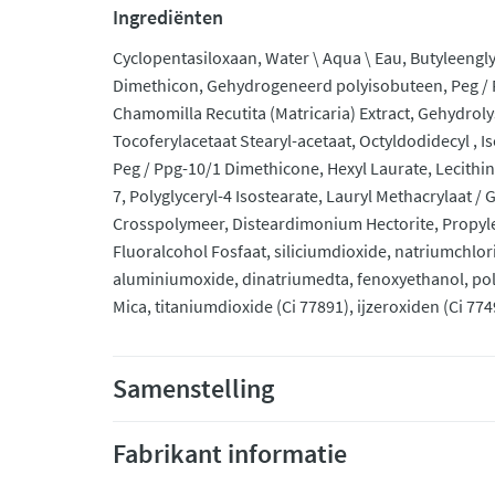
Ingrediënten
Cyclopentasiloxaan, Water \ Aqua \ Eau, Butyleengl
Dimethicon, Gehydrogeneerd polyisobuteen, Peg / 
Chamomilla Recutita (Matricaria) Extract, Gehydroly
Tocoferylacetaat Stearyl-acetaat, Octyldodidecyl , 
Peg / Ppg-10/1 Dimethicone, Hexyl Laurate, Lecithi
7, Polyglyceryl-4 Isostearate, Lauryl Methacrylaat / 
Crosspolymeer, Disteardimonium Hectorite, Propyl
Fluoralcohol Fosfaat, siliciumdioxide, natriumchlor
aluminiumoxide, dinatriumedta, fenoxyethanol, po
Mica, titaniumdioxide (Ci 77891), ijzeroxiden (Ci 774
Samenstelling
Fabrikant informatie