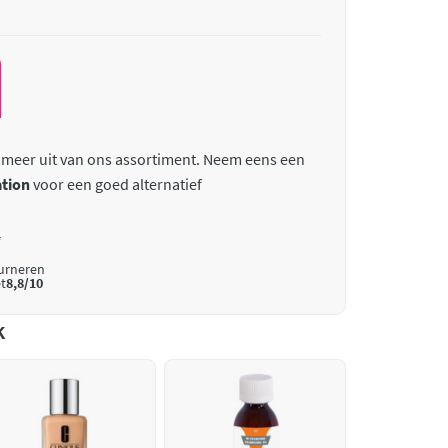
 meer uit van ons assortiment. Neem eens een
tion
voor een goed alternatief
*
ourneren
t
8,8/10
k