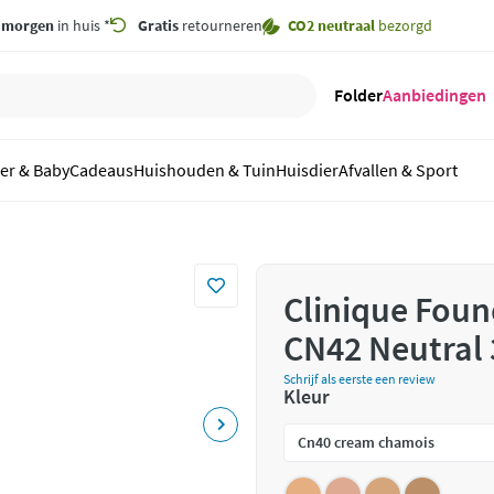
,
morgen
in huis *
Gratis
retourneren
CO2 neutraal
bezorgd
Folder
Aanbiedingen
er & Baby
Cadeaus
Huishouden & Tuin
Huisdier
Afvallen & Sport
Clinique Fou
CN42 Neutral 
Schrijf als eerste een review
Kleur