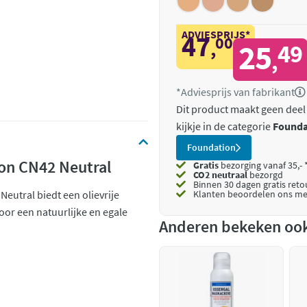
ADVIESPRIJS*
47
00
,
25
49
,
*Adviesprijs van fabrikant
Dit product maakt geen deel
kijkje in de categorie
Founda
Foundation
on CN42 Neutral
Gratis
bezorging vanaf 35,- 
CO2 neutraal
bezorgd
Binnen 30 dagen gratis ret
eutral biedt een olievrije
Klanten beoordelen ons me
oor een natuurlijke en egale
Anderen bekeken oo