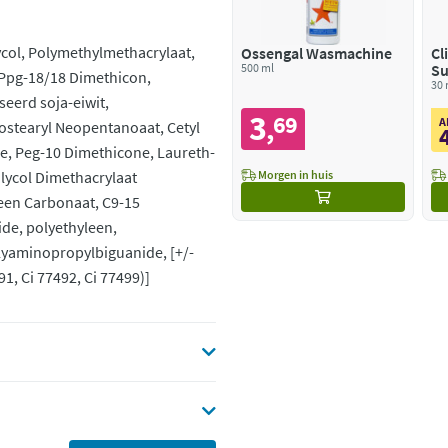
ycol, Polymethylmethacrylaat,
Ossengal Wasmachine
Cl
500 ml
Su
Ppg-18/18 Dimethicon,
Cr
30 
seerd soja-eiwit,
3
69
,
A
Isostearyl Neopentanoaat, Cetyl
ne, Peg-10 Dimethicone, Laureth-
Glycol Dimethacrylaat
Morgen in huis
een Carbonaat, C9-15
ide, polyethyleen,
lyaminopropylbiguanide, [+/-
91, Ci 77492, Ci 77499)]