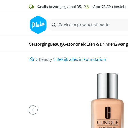
naar
hoofdinhoud
Gratis
bezorging vanaf 35,- *
Voor
23.59u
besteld
zoeken
Verzorging
Beauty
Gezondheid
Eten & Drinken
Zwang
Beauty
Foundation