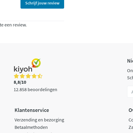
Schrijf jouw review
te een review.
Ni
On
Sch
8,8/10
12.858 beoordelingen
Klantenservice
O
Verzending en bezorging
C
Betaalmethoden
Za