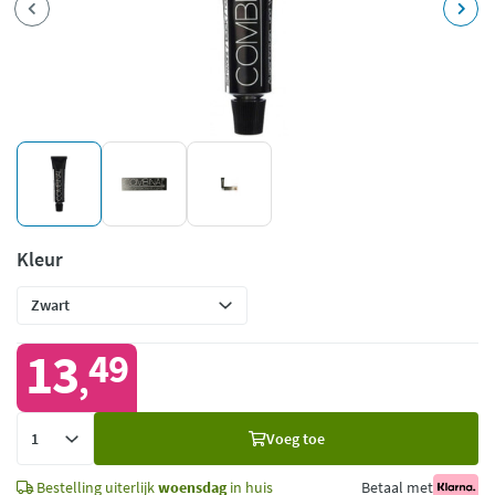
Kleur
13
49
,
Voeg
Voeg toe
toe
Bestelling uiterlijk
woensdag
in huis
Betaal met