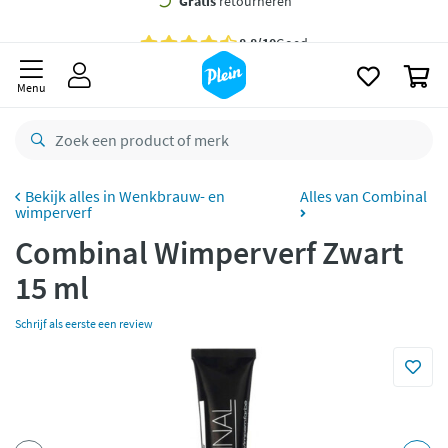
naar
oofdinhoud
Gratis
bezorging vanaf 35,- *
zoeken
0
Voor
23.59u
besteld,
morgen
in huis *
Menu
Gratis
retourneren
8,8/10
Goed
CO2 neutraal
bezorgd
Wenkbrauw- en
Alles van Combinal
wimperverf
Betaal met Klarna
Combinal Wimperverf Zwart
15 ml
Schrijf als eerste een review