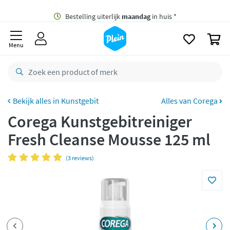
naar
oofdinhoud
Gratis
bezorging vanaf 35,- *
zoeken
0
Bestelling uiterlijk
maandag
in huis *
Menu
Gratis
retourneren
8,8/10
Goed
CO2 neutraal
bezorgd
Kunstgebit
Alles van Corega
Corega Kunstgebitreiniger
Betaal met Klarna
Fresh Cleanse Mousse 125 ml
(3 reviews)