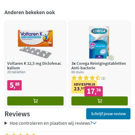
Anderen bekeken ook
Voltaren K 12,5 mg Diclofenac
3x
Corega Reinigingstabletten
kalium
Anti-bacterie
20 tabletten
66 stuks
2
5
85
,
ADVIESPRIJS
23
97
17
,
74
,
Reviews
Schrijf jouw review
Hoe controleren en plaatsen wij reviews?