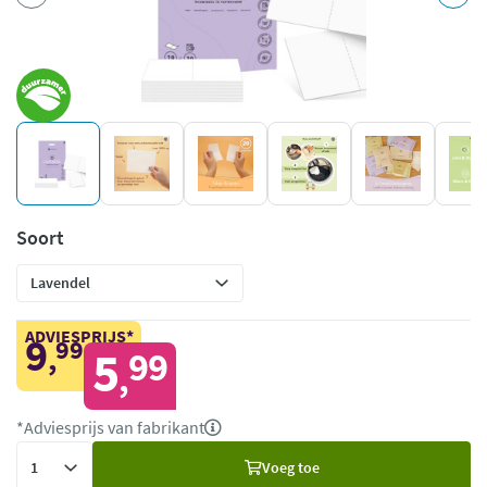
Soort
ADVIESPRIJS*
9
99
,
5
99
,
*Adviesprijs van fabrikant
Voeg
Voeg toe
toe