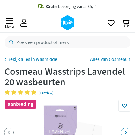
naar
oofdinhoud
Gratis
bezorging vanaf 35,- *
zoeken
0
Bestelling uiterlijk
maandag
in huis *
Menu
Gratis
retourneren
8,8/10
Goed
CO2 neutraal
bezorgd
Wasmiddel
Alles van Cosmeau
Cosmeau Wasstrips Lavendel
Betaal met Klarna
20 wasbeurten
(1 review)
aanbieding