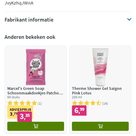
JvyKzhqJWnA
Fabrikant informatie
Anderen bekeken ook
Marcel's Green Soap
Therme Shower Gel Saigon
Schoonmaakdoekjes Patchouli
Pink Lotus
& Cranberry
60 stuks
200 ml
1
14
6
99
,
ADVIESPRIJS
3
79
3
,
35
,