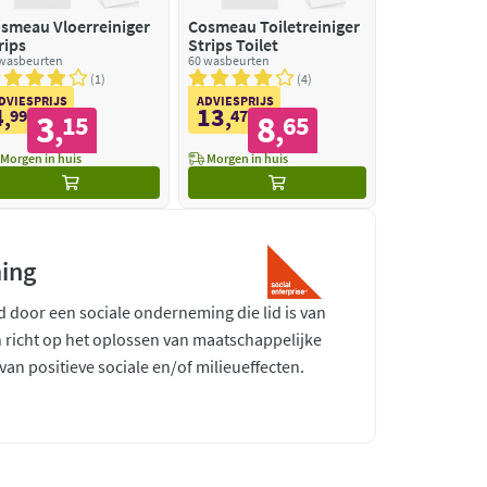
smeau Vloerreiniger
Cosmeau Toiletreiniger
rips
Strips Toilet
 wasbeurten
60 wasbeurten
1
4
DVIESPRIJS
ADVIESPRIJS
4
13
,
99
,
47
3
8
15
65
,
,
Morgen in huis
Morgen in huis
ing
d door een sociale onderneming die lid is van
h richt op het oplossen van maatschappelijke
an positieve sociale en/of milieueffecten.