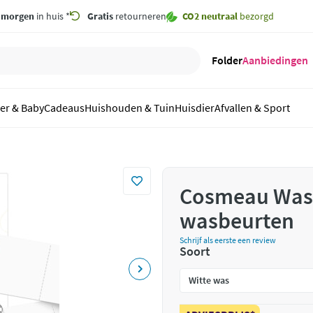
,
morgen
in huis *
Gratis
retourneren
CO2 neutraal
bezorgd
Folder
Aanbiedingen
er & Baby
Cadeaus
Huishouden & Tuin
Huisdier
Afvallen & Sport
Cosmeau Wass
wasbeurten
Schrijf als eerste een review
Soort