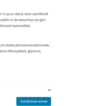
 is puur dat je voor zachtheid
aliën in de wasstrips zorgen
itioneel wasmiddel.
odium dodecybenzenesulphonate,
anol ethoxylated, glycerol,
Schrijf jouw review