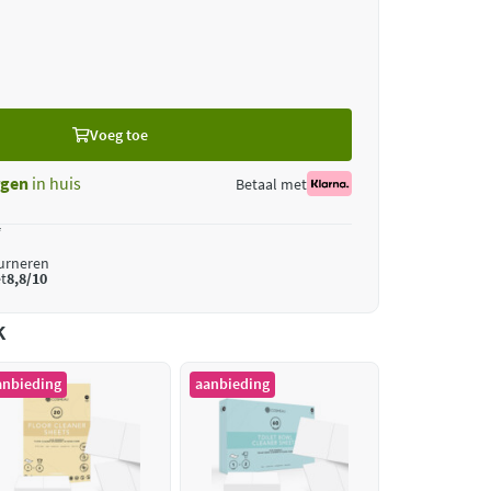
Voeg toe
gen
in huis
Betaal met
*
ourneren
t
8,8/10
k
anbieding
aanbieding