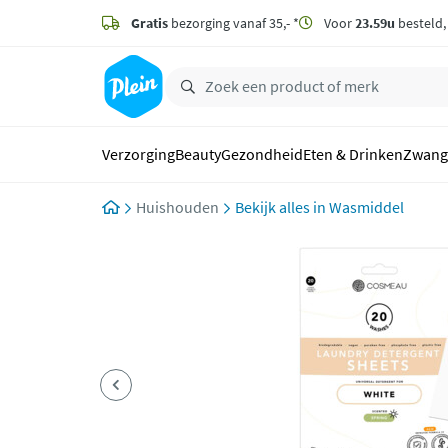
naar
hoofdinhoud
Gratis
bezorging vanaf 35,- *
Voor
23.59u
besteld
zoeken
Verzorging
Beauty
Gezondheid
Eten & Drinken
Zwang
Huishouden
Wasmiddel