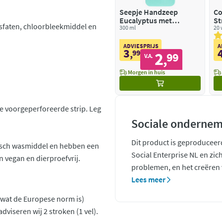
Seepje Handzeep
Co
Eucalyptus met
St
osfaten, chloorbleekmiddel en
Rozemarijn
300 ml
20
ADVIESPRIJS
A
3
,
99
2
99
,
V.A.
Morgen in huis
 voorgeperforeerde strip. Leg
Sociale ondernem
Dit product is geproduceer
isch wasmiddel en hebben een
Social Enterprise NL en zic
n vegan en dierproefvrij.
problemen, en het creëren v
Lees meer
wat de Europese norm is)
dviseren wij 2 stroken (1 vel).