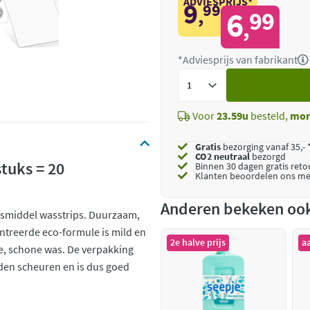
ADVIESPRIJS*
9
99
,
6
99
,
*Adviesprijs van fabrikant
Voeg
toe
Voor
23.59u
besteld,
mor
Gratis
bezorging vanaf 35,- 
CO2 neutraal
bezorgd
tuks = 20
Binnen 30 dagen gratis ret
Klanten beoordelen ons me
Anderen bekeken oo
smiddel wasstrips. Duurzaam,
ntreerde eco-formule is mild en
2e halve prijs
a
se, schone was. De verpakking
dden scheuren en is dus goed