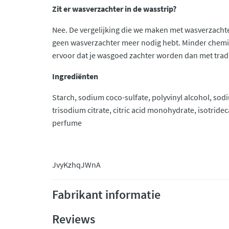
Zit er wasverzachter in de wasstrip?
Nee. De vergelijking die we maken met wasverzachter
geen wasverzachter meer nodig hebt. Minder chemic
ervoor dat je wasgoed zachter worden dan met trad
Ingrediënten
Starch, sodium coco-sulfate, polyvinyl alcohol, s
trisodium citrate, citric acid monohydrate, isotridec
perfume
JvyKzhqJWnA
Fabrikant informatie
Reviews