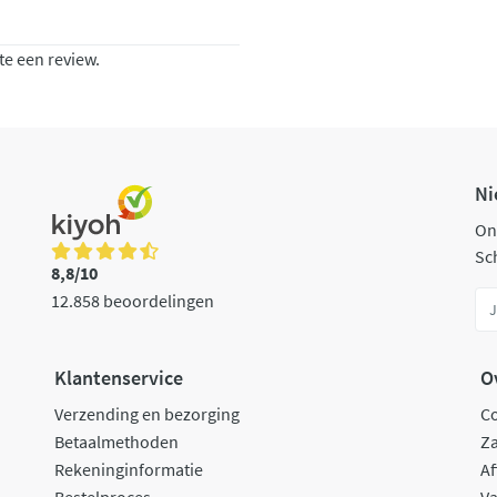
te een review.
Ni
On
Sch
8,8/10
12.858 beoordelingen
Klantenservice
O
Verzending en bezorging
C
Betaalmethoden
Za
Rekeninginformatie
Af