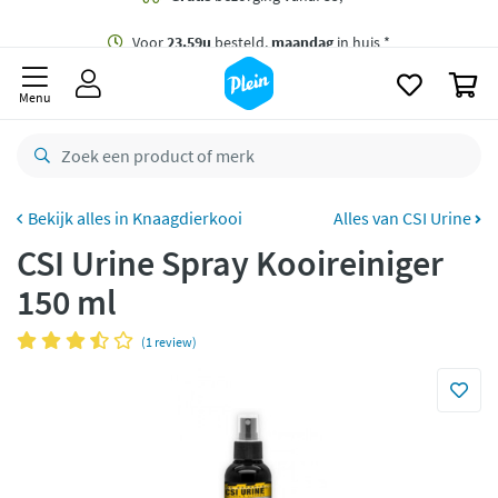
naar
oofdinhoud
Gratis
bezorging vanaf 35,- *
zoeken
0
Voor
23.59u
besteld,
maandag
in huis *
Menu
Gratis
retourneren
8,8/10
Goed
CO2 neutraal
bezorgd
Knaagdierkooi
Alles van CSI Urine
CSI Urine Spray Kooireiniger
Betaal met Klarna
150 ml
(1 review)