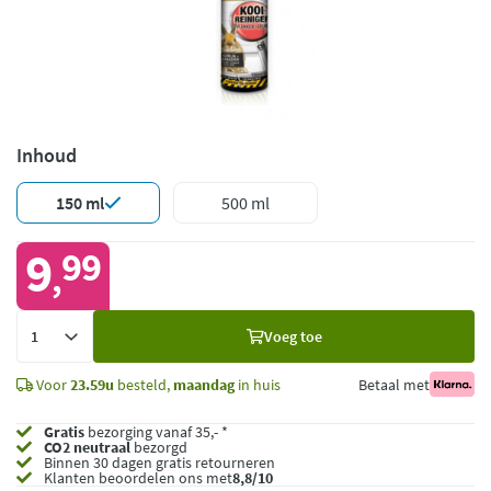
Inhoud
150 ml
500 ml
9
99
,
Voeg
Voeg toe
toe
Voor
23.59u
besteld,
maandag
in huis
Betaal met
Gratis
bezorging vanaf 35,- *
CO2 neutraal
bezorgd
Binnen 30 dagen gratis retourneren
Klanten beoordelen ons met
8,8/10