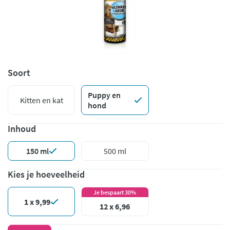
Soort
Puppy en
Kitten en kat
hond
Inhoud
150 ml
500 ml
Kies je hoeveelheid
Je bespaart 30%
1 x 9,99
12 x 6,96