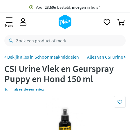
naar
oofdinhoud
Gratis
bezorging vanaf 35,- *
zoeken
0
Voor
23.59u
besteld,
morgen
in huis *
Menu
Gratis
retourneren
8,8/10
Goed
CO2 neutraal
bezorgd
Schoonmaakmiddelen
Alles van CSI Urine
CSI Urine Vlek en Geurspray
Betaal met Klarna
Puppy en Hond 150 ml
Schrijf als eerste een review