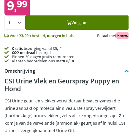
9
99
,
Voeg
Voeg toe
toe
Voor
23.59u
besteld,
morgen
in huis
Betaal met
Gratis
bezorging vanaf 35,- *
CO2 neutraal
bezorgd
Binnen 30 dagen gratis retourneren
Klanten beoordelen ons met
8,8/10
Omschrijving
CSI Urine Vlek en Geurspray Puppy en
Hond
CSI Urine geur- en vlekkenverwijderaar bevat enzymen die
urine aanpakt op moleculair niveau. De spray verwijdert
(hardnekkige) urinevlekken, zelfs als ze opgedroogd zijn. Zo
kom je van de vervelende (ammoniak) geurtjes af in huis! CSI
Urine is vergelijkbaar met Urine Off.