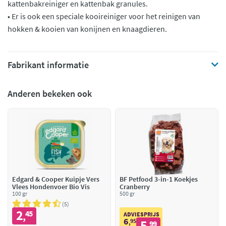
kattenbakreiniger en kattenbak granules.
• Er is ook een speciale kooireiniger voor het reinigen van
hokken & kooien van konijnen en knaagdieren.
Fabrikant informatie
Anderen bekeken ook
Edgard & Cooper Kuipje Vers
BF Petfood 3-in-1 Koekjes
Vlees Hondenvoer Bio Vis
Cranberry
100 gr
500 gr
5
2
45
,
ADVIESPRIJS
6
95
5
,
99