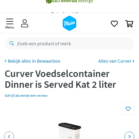
Gratis
bezorging vanaf 35,- *
naar
oofdinhoud
zoeken
Voor
23.59u
besteld,
maandag
in huis *
0
Menu
Gratis
retourneren
8,8/10
Goed
CO2 neutraal
bezorgd
Bewaarbox
Alles van Curver
Betaal met Klarna
Curver Voedselcontainer
Dinner is Served Kat 2 liter
Schrijf als eerste een review