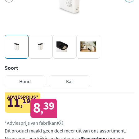
Soort
Hond
Kat
ADVIESPRIJS*
11
19
,
8
39
,
*Adviesprijs van fabrikant
Dit product maakt geen deel meer uit van ons assortiment.
Neem eens een kijkje in de categorie
Bewaarbox
voor een