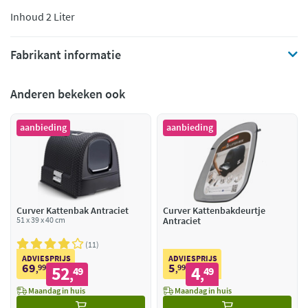
Inhoud 2 Liter
Fabrikant informatie
Anderen bekeken ook
aanbieding
aanbieding
Curver Kattenbak Antraciet
Curver Kattenbakdeurtje
51 x 39 x 40 cm
Antraciet
11
ADVIESPRIJS
ADVIESPRIJS
69
5
99
52
99
4
,
49
,
49
,
,
Maandag in huis
Maandag in huis