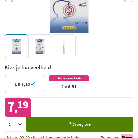
Kies je hoeveelheid
Je bespaart 9%
1 x 7,19
2 x 6,51
7
19
,
Voeg
Voeg toe
toe
Voor
23.59u
besteld,
maandag
in huis
Betaal met