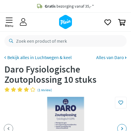
naar
oofdinhoud
Gratis
bezorging vanaf 35,- *
zoeken
0
Voor
23.59u
besteld,
maandag
in huis *
Menu
Gratis
retourneren
8,8/10
Goed
CO2 neutraal
bezorgd
Luchtwegen & keel
Alles van Daro
Daro Fysiologische
Betaal met Klarna
Zoutoplossing 10 stuks
(1 review)