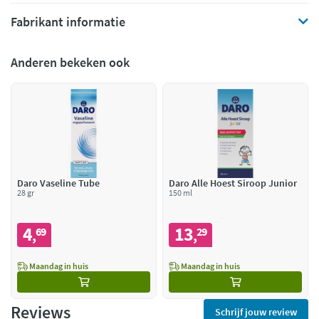
Fabrikant informatie
Anderen bekeken ook
Daro Vaseline Tube
Daro Alle Hoest Siroop Junior
28 gr
150 ml
4
13
69
29
,
,
Maandag in huis
Maandag in huis
Reviews
Schrijf jouw review