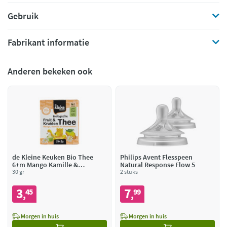
Gebruik
Fabrikant informatie
Anderen bekeken ook
de Kleine Keuken Bio Thee
Philips Avent Flesspeen
6+m Mango Kamille &
Natural Response Flow 5
Rozenbottel
30 gr
2 stuks
3
7
45
99
,
,
Morgen in huis
Morgen in huis