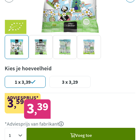
Kies je hoeveelheid
1 x 3,39
3 x 3,29
ADVIESPRIJS*
3
59
,
3
39
,
*Adviesprijs van fabrikant
Voeg
Voeg toe
toe