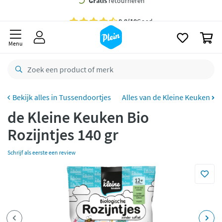
naar
oofdinhoud
Gratis
bezorging vanaf 35,- *
zoeken
0
Voor
23.59u
besteld,
morgen
in huis *
Menu
Gratis
retourneren
8,8/10
Goed
CO2 neutraal
bezorgd
Tussendoortjes
Alles van de Kleine Keuken
de Kleine Keuken Bio
Betaal met Klarna
Rozijntjes 140 gr
Schrijf als eerste een review