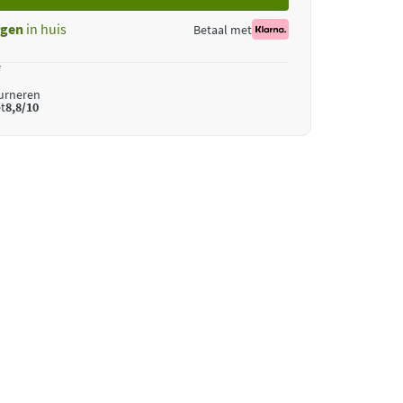
gen
in huis
Betaal met
*
ourneren
t
8,8/10