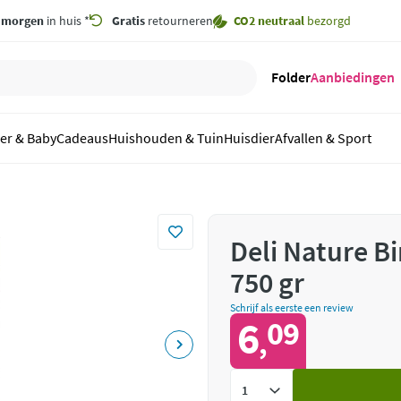
,
morgen
in huis *
Gratis
retourneren
CO2 neutraal
bezorgd
Folder
Aanbiedingen
er & Baby
Cadeaus
Huishouden & Tuin
Huisdier
Afvallen & Sport
Deli Nature Bi
750 gr
Schrijf als eerste een review
6
09
,
Voeg