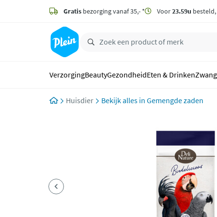
naar
hoofdinhoud
Gratis
bezorging vanaf 35,- *
Voor
23.59u
besteld
zoeken
Verzorging
Beauty
Gezondheid
Eten & Drinken
Zwang
Huisdier
Gemengde zaden