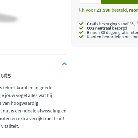
toe
Voor
23.59u
besteld,
mor
Gratis
bezorging vanaf 35,- 
CO2 neutraal
bezorgd
Binnen 30 dagen gratis ret
Klanten beoordelen ons me
Nuts
ets tekort komt en in goede
je jouw vogel alles wat hij
is van hoogwaardig
 nut is een ideale afwisseling en
ten en extra verrijkt met fruit!
italiteit.