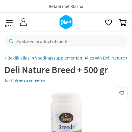
naar
oofdinhoud
zoeken
Bestelling uiterlijk
maandag
in huis *
0
Gratis
retourneren
Menu
8,8/10
Goed
CO2 neutraal
bezorgd
Voedingssupplementen
Alles van Deli Nature
Betaal met Klarna
Deli Nature Breed + 500 gr
Schrijf als eerste een review