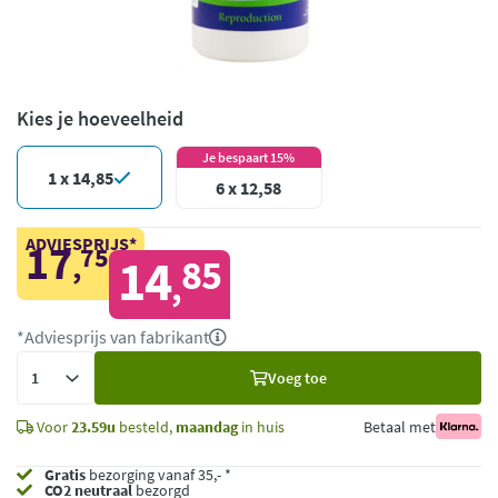
Kies je hoeveelheid
Je bespaart 15%
1 x 14,85
6 x 12,58
ADVIESPRIJS*
17
75
,
14
85
,
*Adviesprijs van fabrikant
Voeg
Voeg toe
toe
Voor
23.59u
besteld,
maandag
in huis
Betaal met
Gratis
bezorging vanaf 35,- *
CO2 neutraal
bezorgd