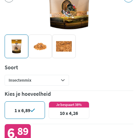
Soort
Kies je hoeveelheid
Je bespaart 38%
1 x 6,89
10 x 4,26
6
89
,