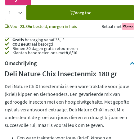
Voeg
Voeg toe
toe
Voor
23.59u
besteld,
morgen
in huis
Betaal met
Gratis
bezorging vanaf 35,- *
CO2 neutraal
bezorgd
Binnen 30 dagen gratis retourneren
Klanten beoordelen ons met
8,8/10
Omschrijving
Deli Nature Chix Insectenmix 180 gr
Deli Nature ChiX Insectenmix is ​​een ware traktatie voor jouw
(kriel) kippen en sierhoenders. Een gevarieerde mix van
gedroogde insecten met een hoog eiwitgehalte. Met gepofte
rijst als verantwoord extraatje. Deli Nature ChiX Insect Mix
ondersteunt de groei van jouw dieren en draagt ​​bij aan een
succesvolle rui, maar is vooral leuk om te geven.
​​Een ware traktatie voor jouw (kriel) kippen en