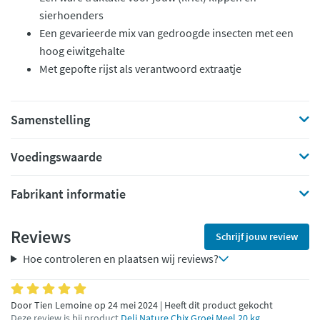
sierhoenders
Een gevarieerde mix van gedroogde insecten met een
hoog eiwitgehalte
Met gepofte rijst als verantwoord extraatje
Samenstelling
Voedingswaarde
Fabrikant informatie
Reviews
Schrijf jouw review
Hoe controleren en plaatsen wij reviews?
Door Tien Lemoine op 24 mei 2024 | Heeft dit product gekocht
Deze review is bij product
Deli Nature Chix Groei Meel 20 kg