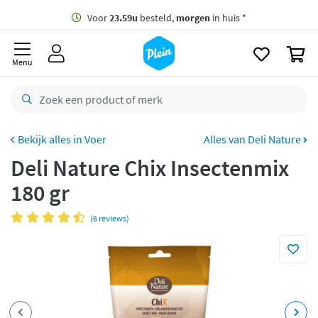
naar
oofdinhoud
Gratis
bezorging vanaf 35,- *
zoeken
0
Voor
23.59u
besteld,
morgen
in huis *
Menu
Gratis
retourneren
8,8/10
Goed
CO2 neutraal
bezorgd
Voer
Alles van Deli Nature
Deli Nature Chix Insectenmix
Betaal met Klarna
180 gr
(6 reviews)