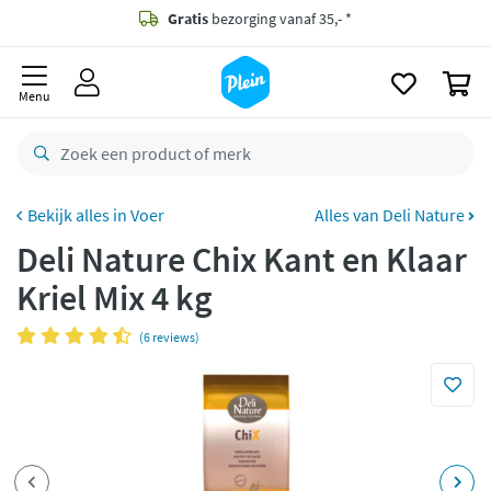
naar
oofdinhoud
Gratis
bezorging vanaf 35,- *
zoeken
0
Bestelling uiterlijk
zaterdag
in huis *
Menu
Gratis
retourneren
8,8/10
Goed
CO2 neutraal
bezorgd
Voer
Alles van Deli Nature
Deli Nature Chix Kant en Klaar
Betaal met Klarna
Kriel Mix 4 kg
(6 reviews)