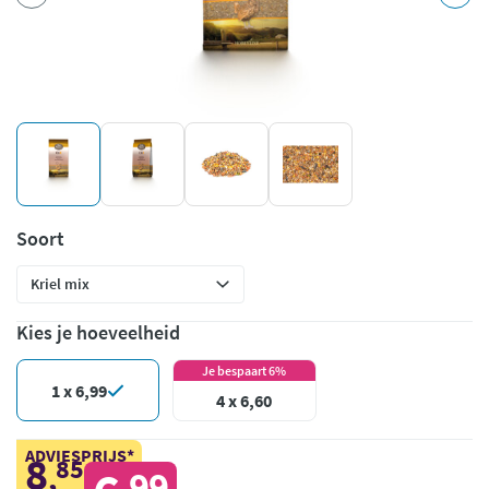
Soort
Kies je hoeveelheid
Je bespaart 6%
1 x 6,99
4 x 6,60
ADVIESPRIJS*
8
85
,
99