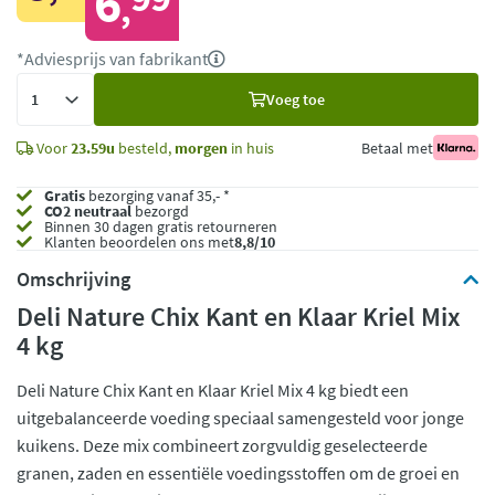
6
,
*Adviesprijs van fabrikant
Voeg
Voeg toe
toe
Voor
23.59u
besteld,
morgen
in huis
Betaal met
Gratis
bezorging vanaf 35,- *
CO2 neutraal
bezorgd
Binnen 30 dagen gratis retourneren
Klanten beoordelen ons met
8,8/10
Omschrijving
Deli Nature Chix Kant en Klaar Kriel Mix
4 kg
Deli Nature Chix Kant en Klaar Kriel Mix 4 kg biedt een
uitgebalanceerde voeding speciaal samengesteld voor jonge
kuikens. Deze mix combineert zorgvuldig geselecteerde
granen, zaden en essentiële voedingsstoffen om de groei en