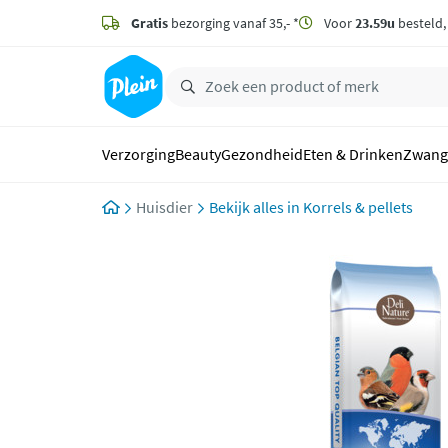
naar
hoofdinhoud
Gratis
bezorging vanaf 35,- *
Voor
23.59u
besteld
zoeken
Verzorging
Beauty
Gezondheid
Eten & Drinken
Zwang
Huisdier
Korrels & pellets