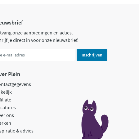
euwsbrief
tvang onze aanbiedingen en acties.
rijf je direct in voor onze nieuwsbrief.
Inschrijven
ver Plein
ontactgegevens
kelijk
filiate
catures
ver ons
erken
spiratie & advies