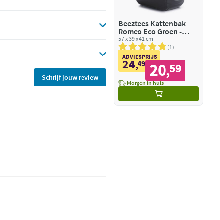
Beeztees Kattenbak
Romeo Eco Groen -
Zwart
57 x 39 x 41 cm
1
ADVIESPRIJS
24
,
49
20
59
,
Schrijf jouw review
Morgen in huis
t