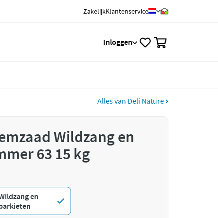
Zakelijk
Klantenservice
0
Inloggen
Alles van Deli Nature
iemzaad Wildzang en
mmer 63 15 kg
Wildzang en
parkieten