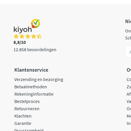
Ni
On
Sch
8,8/10
12.858 beoordelingen
Klantenservice
O
Verzending en bezorging
C
Betaalmethoden
Za
Rekeninginformatie
Af
Bestelproces
Va
Retourneren
O
Klachten
M
Garantie
In
Duurzaamheid