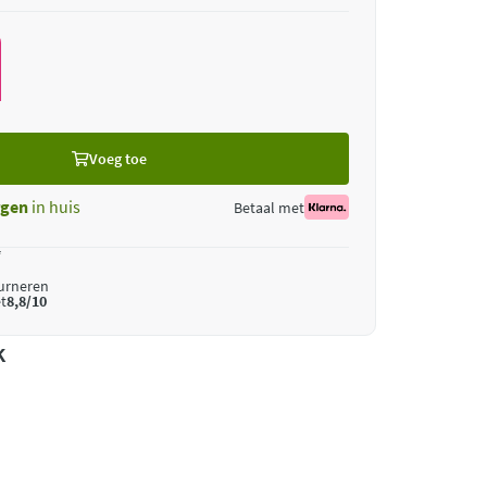
Voeg toe
gen
in huis
Betaal met
*
ourneren
t
8,8/10
k