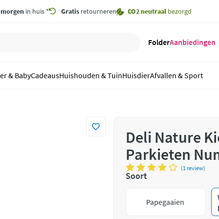
,
morgen
in huis *
Gratis
retourneren
CO2 neutraal
bezorgd
Folder
Aanbiedingen
er & Baby
Cadeaus
Huishouden & Tuin
Huisdier
Afvallen & Sport
Deli Nature K
Parkieten Nu
(1 review)
Soort
Papegaaien