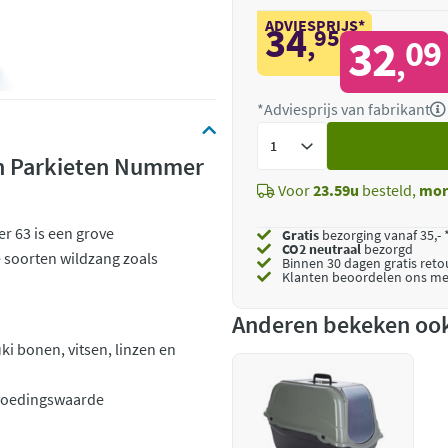
ADVIESPRIJS*
34
95
,
32
09
,
*Adviesprijs van fabrikant
Voeg
toe
en Parkieten Nummer
Voor
23.59u
besteld,
mor
r 63 is een grove
Gratis
bezorging vanaf 35,- 
CO2 neutraal
bezorgd
 soorten wildzang zoals
Binnen 30 dagen gratis ret
Klanten beoordelen ons me
Anderen bekeken oo
i bonen, vitsen, linzen en
 voedingswaarde