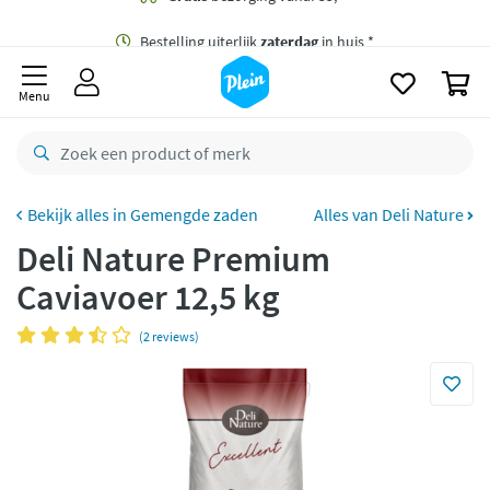
naar
oofdinhoud
Gratis
bezorging vanaf 35,- *
zoeken
0
Bestelling uiterlijk
zaterdag
in huis *
Menu
Gratis
retourneren
8,8/10
Goed
CO2 neutraal
bezorgd
Gemengde zaden
Alles van Deli Nature
Deli Nature Premium
Betaal met Klarna
Caviavoer 12,5 kg
(2 reviews)