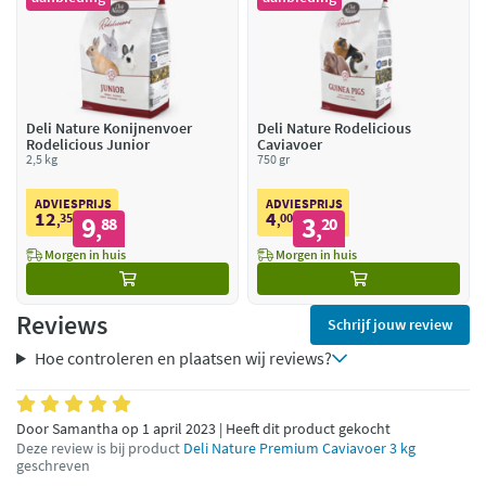
Deli Nature Konijnenvoer
Deli Nature Rodelicious
Rodelicious Junior
Caviavoer
2,5 kg
750 gr
ADVIESPRIJS
ADVIESPRIJS
12
4
35
9
00
3
,
88
,
20
,
,
Morgen in huis
Morgen in huis
Reviews
Schrijf jouw review
Hoe controleren en plaatsen wij reviews?
Door Samantha op 1 april 2023 | Heeft dit product gekocht
Deze review is bij product
Deli Nature Premium Caviavoer 3 kg
geschreven