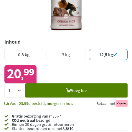
Inhoud
0,8 kg
3 kg
12,5 kg
20
99
,
Voeg
Voeg toe
toe
Voor
23.59u
besteld,
morgen
in huis
Betaal met
Gratis
bezorging vanaf 35,- *
CO2 neutraal
bezorgd
Binnen 30 dagen gratis retourneren
Klanten beoordelen ons met
8,8/10