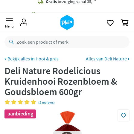
naar
oofdinhoud
Gratis
bezorging vanaf 35,- *
zoeken
0
Bestelling uiterlijk
zaterdag
in huis *
Menu
Gratis
retourneren
8,8/10
Goed
CO2 neutraal
bezorgd
Hooi & gras
Alles van Deli Nature
Deli Nature Rodelicious
Betaal met Klarna
Kruidenhooi Rozenbloem &
Goudsbloem 600gr
(2 reviews)
aanbieding