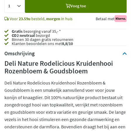
Voeg
Voeg toe
toe
Voor
23.59u
besteld,
morgen
in huis
Betaal met
Gratis
bezorging vanaf 35,- *
CO2 neutraal
bezorgd
Binnen 30 dagen gratis retourneren
Klanten beoordelen ons met
8,8/10
Omschrijving
Deli Nature Rodelicious Kruidenhooi
Rozenbloem & Goudsbloem
Deli Nature Rodelicious Kruidenhooi Rozenbloem &
Goudsbloem is een smakelijk aanvullend voer voor jouw
konijn of knaagdier. Dit 100% natuurlijke product bestaat uit
zongedroogd hooi van topkwaliteit, verrijkt met rozenbloem
en goudsbloem voor extra variatie en geurige smaak. De lange
vezels in het hooi stimuleren een gezonde darmwerking en
ondersteunen de darmflora. Bovendien draagt het bij aan een