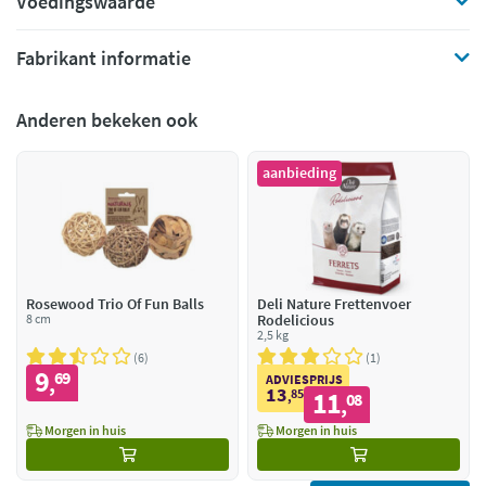
Voedingswaarde
Fabrikant informatie
Anderen bekeken ook
aanbieding
Rosewood Trio Of Fun Balls
Deli Nature Frettenvoer
8 cm
Rodelicious
2,5 kg
6
1
9
69
,
ADVIESPRIJS
13
85
11
,
08
,
Morgen in huis
Morgen in huis