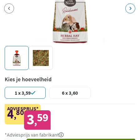
Kies je hoeveelheid
1 x 3,59
6 x 3,60
ADVIESPRIJS*
4
80
,
3
59
,
*Adviesprijs van fabrikant