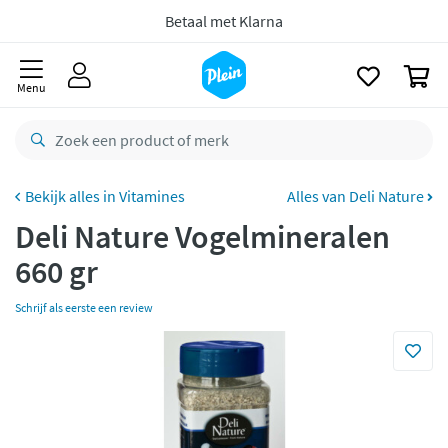
naar
Voor
23.59u
besteld,
morgen
in huis *
oofdinhoud
zoeken
Gratis
retourneren
0
Menu
8,8/10
Goed
CO2 neutraal
bezorgd
Betaal met Klarna
Vitamines
Alles van Deli Nature
Deli Nature Vogelmineralen
660 gr
Schrijf als eerste een review