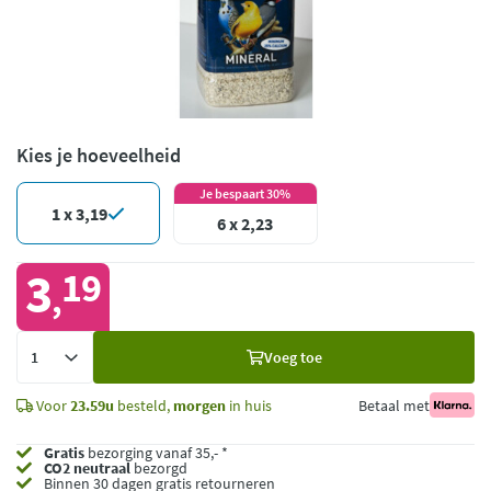
Kies je hoeveelheid
Je bespaart 30%
1 x 3,19
6 x 2,23
3
19
,
Voeg
Voeg toe
toe
Voor
23.59u
besteld,
morgen
in huis
Betaal met
Gratis
bezorging vanaf 35,- *
CO2 neutraal
bezorgd
Binnen 30 dagen gratis retourneren