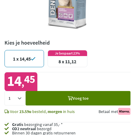
Kies je hoeveelheid
Je bespaart 23%
1 x 14,45
8 x 11,12
14
45
,
Voeg
Voeg toe
toe
Voor
23.59u
besteld,
morgen
in huis
Betaal met
Gratis
bezorging vanaf 35,- *
CO2 neutraal
bezorgd
Binnen 30 dagen gratis retourneren