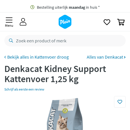
naar
oofdinhoud
Gratis
bezorging vanaf 35,- *
zoeken
0
Bestelling uiterlijk
maandag
in huis *
Menu
Gratis
retourneren
8,8/10
Goed
CO2 neutraal
bezorgd
Kattenvoer droog
Alles van Denkacat
Denkacat Kidney Support
Betaal met Klarna
Kattenvoer 1,25 kg
Schrijf als eerste een review