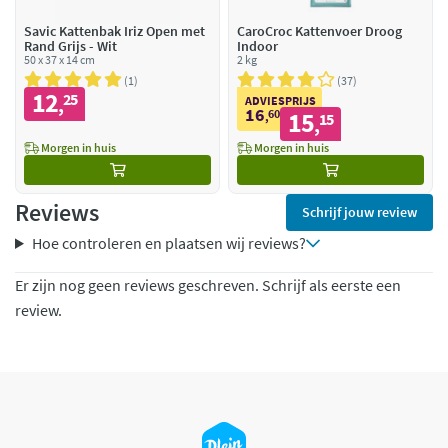
Savic Kattenbak Iriz Open met
CaroCroc Kattenvoer Droog
Rand Grijs - Wit
Indoor
50 x 37 x 14 cm
2 kg
1
37
12
25
,
ADVIESPRIJS
16
60
15
,
15
,
Morgen in huis
Morgen in huis
Reviews
Schrijf jouw review
Hoe controleren en plaatsen wij reviews?
Er zijn nog geen reviews geschreven. Schrijf als eerste een
review.