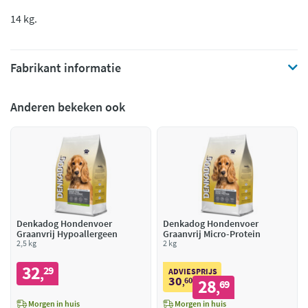
14 kg.
Fabrikant informatie
Anderen bekeken ook
Denkadog Hondenvoer
Denkadog Hondenvoer
Graanvrij Hypoallergeen
Graanvrij Micro-Protein
2,5 kg
2 kg
32
29
,
ADVIESPRIJS
30
60
28
,
69
,
Morgen in huis
Morgen in huis