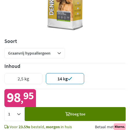
Soort
Inhoud
2,5 kg
14 kg
98
95
,
Voeg
Voeg toe
toe
Voor
23.59u
besteld,
morgen
in huis
Betaal met