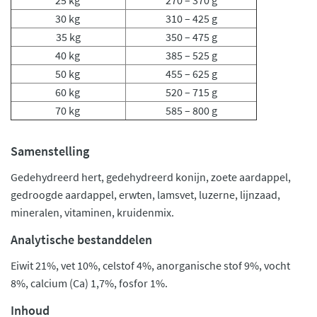
25 kg
270 – 370 g
30 kg
310 – 425 g
35 kg
350 – 475 g
40 kg
385 – 525 g
50 kg
455 – 625 g
60 kg
520 – 715 g
70 kg
585 – 800 g
Samenstelling
Gedehydreerd hert, gedehydreerd konijn, zoete aardappel,
gedroogde aardappel, erwten, lamsvet, luzerne, lijnzaad,
mineralen, vitaminen, kruidenmix.
Analytische bestanddelen
Eiwit 21%, vet 10%, celstof 4%, anorganische stof 9%, vocht
8%, calcium (Ca) 1,7%, fosfor 1%.
Inhoud