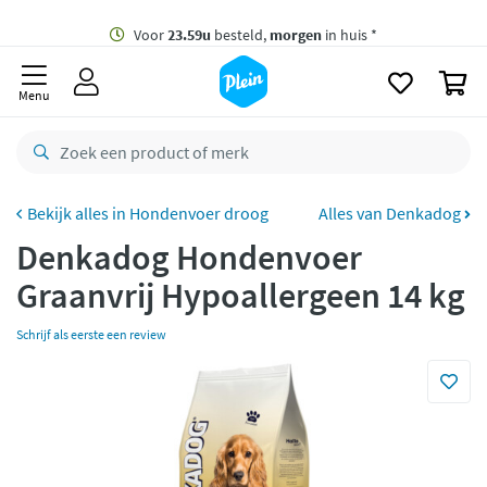
naar
oofdinhoud
Gratis
bezorging vanaf 35,- *
zoeken
0
Voor
23.59u
besteld,
morgen
in huis *
Menu
Gratis
retourneren
8,8/10
Goed
CO2 neutraal
bezorgd
Hondenvoer droog
Alles van Denkadog
Denkadog Hondenvoer
Betaal met Klarna
Graanvrij Hypoallergeen 14 kg
Schrijf als eerste een review