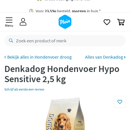
naar
oofdinhoud
Gratis
bezorging vanaf 35,- *
zoeken
0
Voor
23.59u
besteld,
morgen
in huis *
Menu
Gratis
retourneren
8,8/10
Goed
CO2 neutraal
bezorgd
Hondenvoer droog
Alles van Denkadog
Denkadog Hondenvoer Hypo
Betaal met Klarna
Sensitive 2,5 kg
Schrijf als eerste een review