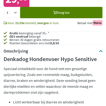
,
Voeg
Voeg toe
toe
Voor
23.59u
besteld,
morgen
in huis
Betaal met
Gratis
bezorging vanaf 35,- *
CO2 neutraal
bezorgd
Binnen 30 dagen gratis retourneren
Klanten beoordelen ons met
8,8/10
Omschrijving
Denkadog Hondenvoer Hypo Sensitive
Speciaal ontwikkeld voor de hond met een gevoelige
spijsvertering. Zoals een rommelde maag, buikgeluiden,
diarree, braken en winderigheid. Deze voeding bevat geen
dierlijke eiwitten en vetten waardoor de meeste maag en
darmproblemen snel zijn opgelost.
Licht verteerbaar bij diarree en winderigheid