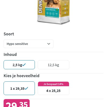
Soort
Inhoud
2,5 kg
12,5 kg
Kies je hoeveelheid
Je bespaart 14%
1 x 29,35
4 x 25,25
29
35