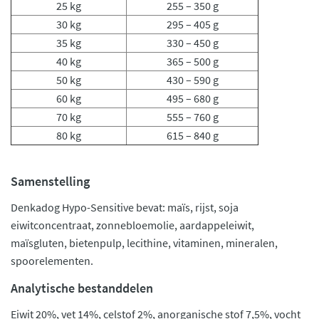
25 kg
255 – 350 g
30 kg
295 – 405 g
35 kg
330 – 450 g
40 kg
365 – 500 g
50 kg
430 – 590 g
60 kg
495 – 680 g
70 kg
555 – 760 g
80 kg
615 – 840 g
Samenstelling
Denkadog Hypo-Sensitive bevat: maïs, rijst, soja
eiwitconcentraat, zonnebloemolie, aardappeleiwit,
maïsgluten, bietenpulp, lecithine, vitaminen, mineralen,
spoorelementen.
Analytische bestanddelen
Eiwit 20%, vet 14%, celstof 2%, anorganische stof 7,5%, vocht