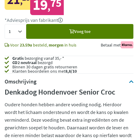
,
19
75
,
*Adviesprijs van fabrikant
Voeg
Voeg toe
toe
Voor
23.59u
besteld,
morgen
in huis
Betaal met
Gratis
bezorging vanaf 35,- *
CO2 neutraal
bezorgd
Binnen 30 dagen gratis retourneren
Klanten beoordelen ons met
8,8/10
Omschrijving
Denkadog Hondenvoer Senior Croc
Oudere honden hebben andere voeding nodig. Hierdoor
wordt het lichaam ondersteund en wordt de kans op kwalen
verminderd. Deze voeding bevat extra ingrediënten om de
gewrichten soepel te houden. Daarnaast worden de lever en
de nieren minder belast waardoor de kans op nierfalen wordt