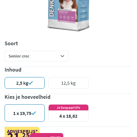
Soort
Inhoud
2,5 kg
12,5 kg
Kies je hoeveelheid
Je bespaart 6%
1 x 19,75
4 x 18,62
ADVIESPRIJS*
21
25