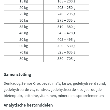
15 kg
165 – 200 g
20 kg
205 – 250 g
25 kg
240 – 295 g
30 kg
275 – 335 g
35 kg
310 – 380 g
40 kg
345 – 420 g
50 kg
405 – 495 g
60 kg
450 – 530 g
70 kg
525 – 635 g
80 kg
580 – 705 g
Samenstelling
Denkadog Senior Croc bevat: maïs, tarwe, gedehydreerd rund,
gedehydreerde vis, rundvet, gedehydreerde kip, gedroogde
bietenpulp, lecithine, vitaminen, mineralen, spoorelementen
Analytische bestanddelen