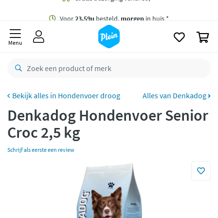
naar
oofdinhoud
Gratis
bezorging vanaf 35,- *
zoeken
0
Voor
23.59u
besteld,
morgen
in huis *
Menu
Gratis
retourneren
8,8/10
Goed
CO2 neutraal
bezorgd
Hondenvoer droog
Alles van Denkadog
Denkadog Hondenvoer Senior
Betaal met Klarna
Croc 2,5 kg
Schrijf als eerste een review