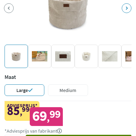
Maat
Large
Medium
ADVIESPRIJS*
85
99
,
69
99
,
*Adviesprijs van fabrikant