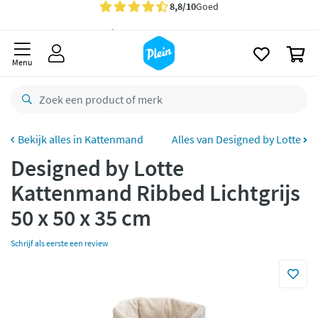
naar
Gratis
bezorging vanaf 35,- *
oofdinhoud
zoeken
Voor
23.59u
besteld,
morgen
in huis *
0
Menu
Gratis
retourneren
8,8/10
Goed
CO2 neutraal
bezorgd
Kattenmand
Alles van Designed by Lotte
Betaal met Klarna
Designed by Lotte
Kattenmand Ribbed Lichtgrijs
50 x 50 x 35 cm
Schrijf als eerste een review