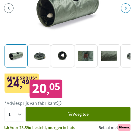
ADVIESPRIJS*
24
49
,
20
05
,
*Adviesprijs van fabrikant
Voeg
Voeg toe
toe
Voor
23.59u
besteld,
morgen
in huis
Betaal met