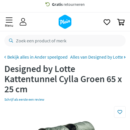
naar
oofdinhoud
Gratis
bezorging vanaf 35,- *
zoeken
0
Voor
23.59u
besteld,
morgen
in huis *
Menu
Gratis
retourneren
8,8/10
Goed
CO2 neutraal
bezorgd
Ander speelgoed
Alles van Designed by Lotte
Designed by Lotte
Betaal met Klarna
Kattentunnel Cylla Groen 65 x
25 cm
Schrijf als eerste een review