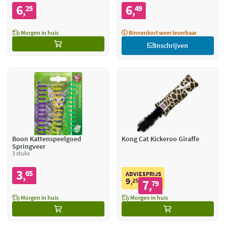
6
6
25
49
,
,
Morgen in huis
Binnenkort weer leverbaar
Inschrijven
Boon Kattenspeelgoed
Kong Cat Kickeroo Giraffe
Springveer
3 stuks
3
65
,
ADVIESPRIJS
9
25
7
,
79
,
Morgen in huis
Morgen in huis