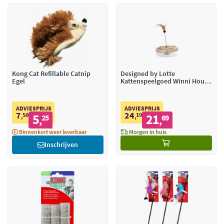
Kong Cat Refillable Catnip
Designed by Lotte
Egel
Kattenspeelgoed Winni Hout
Bruin 22 x 22 x 30 cm
ADVIESPRIJS
ADVIESPRIJS
7
24
50
5
19
21
,
25
,
69
,
,
Binnenkort weer leverbaar
Morgen in huis
Inschrijven