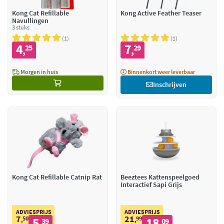
Kong Cat Refillable
Kong Active Feather Teaser
Navullingen
3 stuks
1
1
4
7
25
29
,
,
Morgen in huis
Binnenkort weer leverbaar
Inschrijven
Kong Cat Refillable Catnip Rat
Beeztees Kattenspeelgoed
Interactief Sapi Grijs
ADVIESPRIJS
ADVIESPRIJS
7
21
50
5
99
18
,
39
,
09
,
,