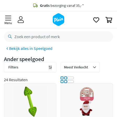
naar
oofdinhoud
Gratis
bezorging vanaf 35,- *
zoeken
0
Bestelling uiterlijk
zaterdag
in huis *
Menu
Gratis
retourneren
8,8/10
Goed
Speelgoed
CO2 neutraal
bezorgd
Ander speelgoed
Betaal met Klarna
Filters
24 Resultaten