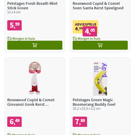
Petstages Fresh Breath Mint
Rosewood Cupid & Comet
Stick Groen
Sven Santa Kerst Speelgoed
12 x 4 cm
5
59
,
ADVIESPRIJS
4
99
4
,
05
,
Morgen in huis
Morgen in huis
Rosewood Cupid & Comet
Petstages Green Magic
Giovanni Gonk Kerst
Boomerang Buddy Geel
Speelgoed
10,2 x 23,5 x 3,2 cm
6
7
49
89
,
,
Morgen in huis
Morgen in huis