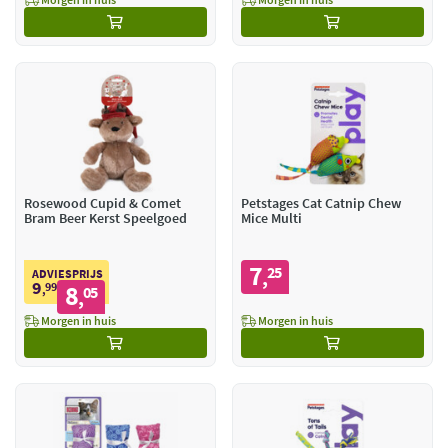
Rosewood Cupid & Comet
Petstages Cat Catnip Chew
Bram Beer Kerst Speelgoed
Mice Multi
7
25
,
ADVIESPRIJS
9
99
8
,
05
,
Morgen in huis
Morgen in huis