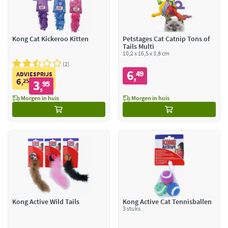
Kong Cat Kickeroo Kitten
Petstages Cat Catnip Tons of
Tails Multi
10,2 x 16,5 x 3,8 cm
2
6
49
,
ADVIESPRIJS
6
25
3
,
95
,
Morgen in huis
Morgen in huis
Kong Active Wild Tails
Kong Active Cat Tennisballen
3 stuks