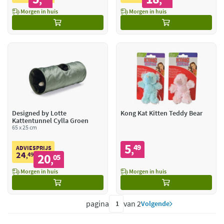
Morgen in huis
Morgen in huis
Designed by Lotte
Kong Kat Kitten Teddy Bear
Kattentunnel Cylla Groen
65 x 25 cm
5
49
,
ADVIESPRIJS
24
49
20
,
05
,
Morgen in huis
Morgen in huis
pagina
van 2
Volgende