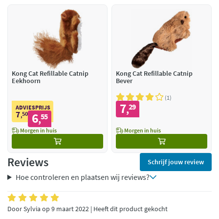
Kong Cat Refillable Catnip
Kong Cat Refillable Catnip
Eekhoorn
Bever
1
7
29
,
ADVIESPRIJS
7
50
6
,
55
,
Morgen in huis
Morgen in huis
Reviews
Schrijf jouw review
Hoe controleren en plaatsen wij reviews?
Door Sylvia op 9 maart 2022 | Heeft dit product gekocht