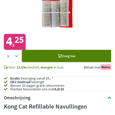
4
25
,
Voeg
Voeg toe
toe
Voor
23.59u
besteld,
morgen
in huis
Betaal met
Gratis
bezorging vanaf 35,- *
CO2 neutraal
bezorgd
Binnen 30 dagen gratis retourneren
Klanten beoordelen ons met
8,8/10
Omschrijving
Kong Cat Refillable Navullingen