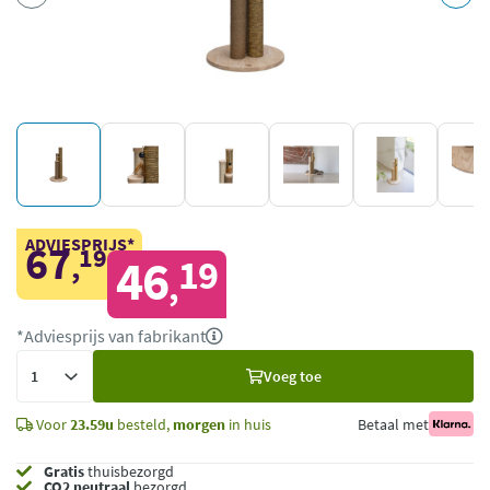
ADVIESPRIJS*
67
19
,
46
19
,
*Adviesprijs van fabrikant
Voeg
Voeg toe
toe
Voor
23.59u
besteld,
morgen
in huis
Betaal met
Gratis
thuisbezorgd
CO2 neutraal
bezorgd