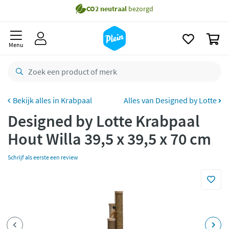
naar
Gratis
bezorging vanaf 35,- *
oofdinhoud
zoeken
Bestelling uiterlijk
maandag
in huis *
0
Menu
Gratis
retourneren
8,8/10
Goed
CO2 neutraal
bezorgd
Krabpaal
Alles van Designed by Lotte
Betaal met Klarna
Designed by Lotte Krabpaal
Hout Willa 39,5 x 39,5 x 70 cm
Schrijf als eerste een review