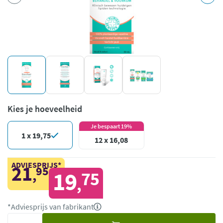
Kies je hoeveelheid
Je bespaart 19%
1 x 19,75
12 x 16,08
ADVIESPRIJS*
21
95
,
19
75
,
*Adviesprijs van fabrikant
Voeg