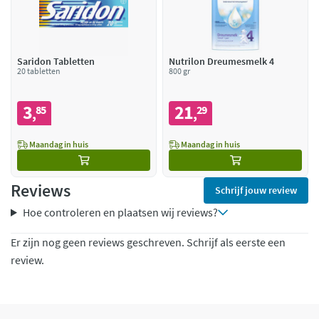
Saridon Tabletten
Nutrilon Dreumesmelk 4
20 tabletten
800 gr
3
21
85
29
,
,
Maandag in huis
Maandag in huis
Reviews
Schrijf jouw review
Hoe controleren en plaatsen wij reviews?
Er zijn nog geen reviews geschreven. Schrijf als eerste een
review.