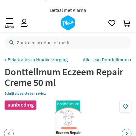
naar
Gratis
bezorging vanaf 35,- *
oofdinhoud
zoeken
Voor
23.59u
besteld,
maandag
in huis *
0
Menu
Gratis
retourneren
8,8/10
Goed
CO2 neutraal
bezorgd
Huidverzorging
Alles van Donttellmum
Betaal met Klarna
Donttellmum Eczeem Repair
Creme 50 ml
Schrijf als eerste een review
aanbieding