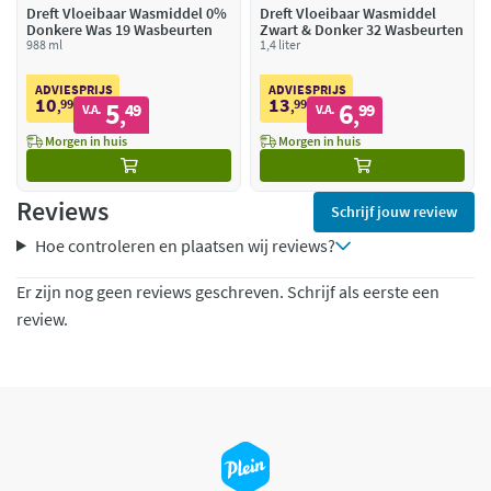
Dreft Vloeibaar Wasmiddel 0%
Dreft Vloeibaar Wasmiddel
Donkere Was 19 Wasbeurten
Zwart & Donker 32 Wasbeurten
988 ml
1,4 liter
ADVIESPRIJS
ADVIESPRIJS
10
13
99
5
99
6
,
49
,
99
V.A.
V.A.
,
,
Morgen in huis
Morgen in huis
Reviews
Schrijf jouw review
Hoe controleren en plaatsen wij reviews?
Er zijn nog geen reviews geschreven. Schrijf als eerste een
review.