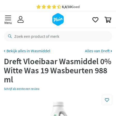
naar
oofdinhoud
Gratis
bezorging vanaf 35,- *
zoeken
0
Voor
23.59u
besteld,
morgen
in huis *
Menu
Gratis
retourneren
8,8/10
Goed
CO2 neutraal
bezorgd
Wasmiddel
Alles van Dreft
Dreft Vloeibaar Wasmiddel 0%
Betaal met Klarna
Witte Was 19 Wasbeurten 988
ml
Schrijf als eerste een review