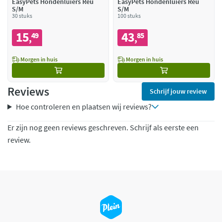
EasyPets Hondenluiers Reu
EasyPets Hondenluiers Reu
S/M
S/M
30 stuks
100 stuks
15
43
49
85
,
,
Morgen in huis
Morgen in huis
Reviews
Schrijf jouw review
Hoe controleren en plaatsen wij reviews?
Er zijn nog geen reviews geschreven. Schrijf als eerste een
review.