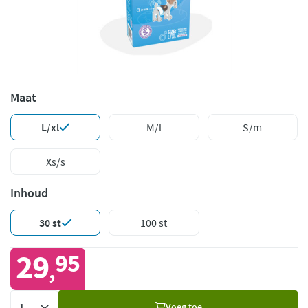
Maat
L/xl
M/l
S/m
Xs/s
Inhoud
30 st
100 st
29
95
,
Voeg
Voeg toe