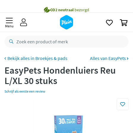
naar
Gratis
bezorging vanaf 35,- *
oofdinhoud
zoeken
Voor
23.59u
besteld,
morgen
in huis *
0
Menu
Gratis
retourneren
8,8/10
Goed
CO2 neutraal
bezorgd
Broekjes & pads
Alles van EasyPets
Betaal met Klarna
EasyPets Hondenluiers Reu
L/XL 30 stuks
Schrijf als eerste een review