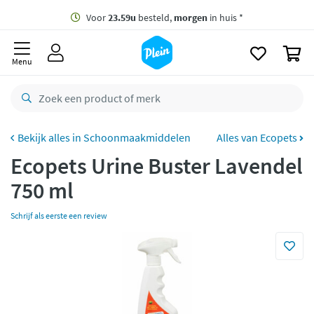
naar
oofdinhoud
Gratis
bezorging vanaf 35,- *
zoeken
0
Voor
23.59u
besteld,
morgen
in huis *
Menu
Gratis
retourneren
8,8/10
Goed
CO2 neutraal
bezorgd
Schoonmaakmiddelen
Alles van Ecopets
Ecopets Urine Buster Lavendel
Betaal met Klarna
750 ml
Schrijf als eerste een review