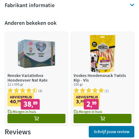
Fabrikant informatie
Anderen bekeken ook
Renske Variatiebox
Voskes Hondensnack Twists
Hondenvoer Nat Kate
Kip - Vis
12 x 395 gr
100 gr
4
1
ADVIESPRIJS
ADVIESPRIJS
40
3
99
38
30
2
,
89
,
99
,
,
Morgen in huis
Morgen in huis
Reviews
Schrijf jouw review