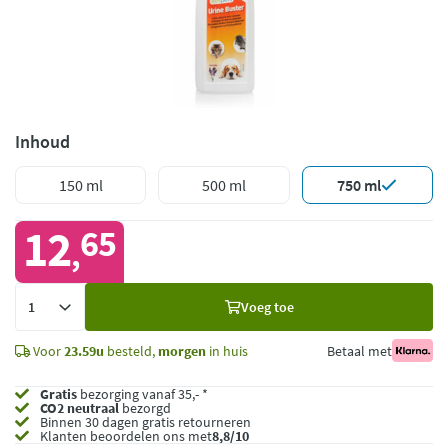
Inhoud
150 ml
500 ml
750 ml
12
65
,
Voeg
Voeg toe
toe
Voor
23.59u
besteld,
morgen
in huis
Betaal met
Gratis
bezorging vanaf 35,- *
CO2 neutraal
bezorgd
Binnen 30 dagen gratis retourneren
Klanten beoordelen ons met
8,8/10