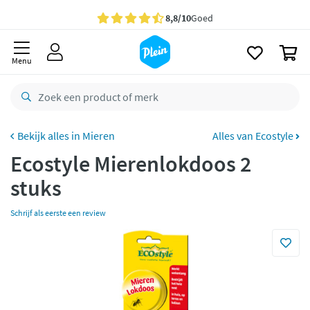
naar
oofdinhoud
Gratis
bezorging vanaf 35,- *
zoeken
0
Voor
23.59u
besteld,
morgen
in huis *
Menu
Gratis
retourneren
8,8/10
Goed
CO2 neutraal
bezorgd
Mieren
Alles van Ecostyle
Ecostyle Mierenlokdoos 2
Betaal met Klarna
stuks
Schrijf als eerste een review