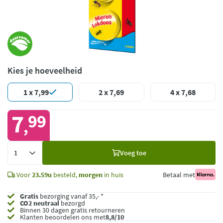
Kies je hoeveelheid
1 x 7,99
2 x 7,69
4 x 7,68
7
99
,
Voeg
Voeg toe
toe
Voor
23.59u
besteld,
morgen
in huis
Betaal met
Gratis
bezorging vanaf 35,- *
CO2 neutraal
bezorgd
Binnen 30 dagen gratis retourneren
Klanten beoordelen ons met
8,8/10