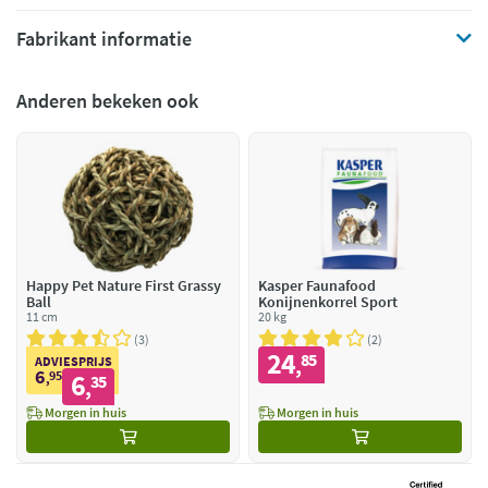
Fabrikant informatie
Anderen bekeken ook
Happy Pet Nature First Grassy
Kasper Faunafood
Ball
Konijnenkorrel Sport
11 cm
20 kg
3
2
24
85
,
ADVIESPRIJS
6
95
6
,
35
,
Morgen in huis
Morgen in huis