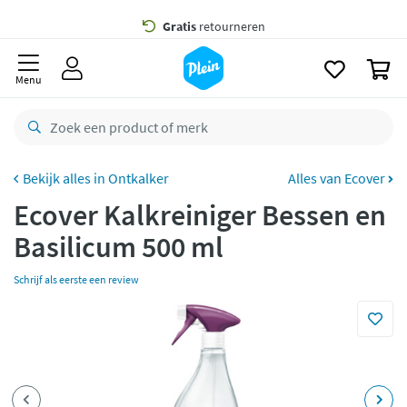
naar
oofdinhoud
Gratis
bezorging vanaf 35,- *
zoeken
0
Bestelling uiterlijk
maandag
in huis *
Menu
Gratis
retourneren
8,8/10
Goed
CO2 neutraal
bezorgd
Ontkalker
Alles van Ecover
Ecover Kalkreiniger Bessen en
Betaal met Klarna
Basilicum 500 ml
Schrijf als eerste een review