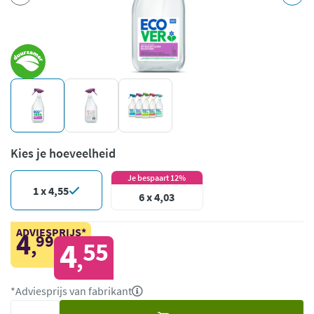
Kies je hoeveelheid
Je bespaart 12%
1 x 4,55
6 x 4,03
ADVIESPRIJS*
4
99
,
4
55
,
*Adviesprijs van fabrikant
Voeg