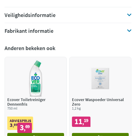
Veiligheidsinformatie
Fabrikant informatie
Anderen bekeken ook
Ecover Toiletreiniger
Ecover Waspoeder Universal
Dennenfris
Zero
750 ml
1,2 kg
11
19
,
ADVIESPRIJS
3
89
3
,
69
,