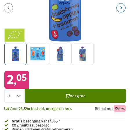
2
05
,
Voeg
Voeg toe
toe
Voor
23.59u
besteld,
morgen
in huis
Betaal met
Gratis
bezorging vanaf 35,- *
CO2 neutraal
bezorgd
Binnen 30 dagen gratis retourneren