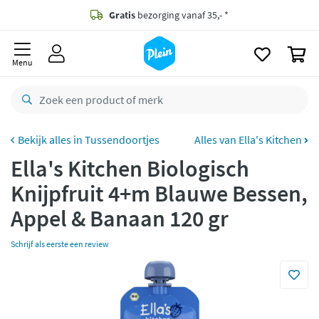
naar
oofdinhoud
Gratis
bezorging vanaf 35,- *
zoeken
0
Voor
23.59u
besteld,
morgen
in huis *
Menu
Gratis
retourneren
8,8/10
Goed
CO2 neutraal
bezorgd
Tussendoortjes
Alles van Ella's Kitchen
Ella's Kitchen Biologisch
Betaal met Klarna
Knijpfruit 4+m Blauwe Bessen,
Appel & Banaan 120 gr
Schrijf als eerste een review