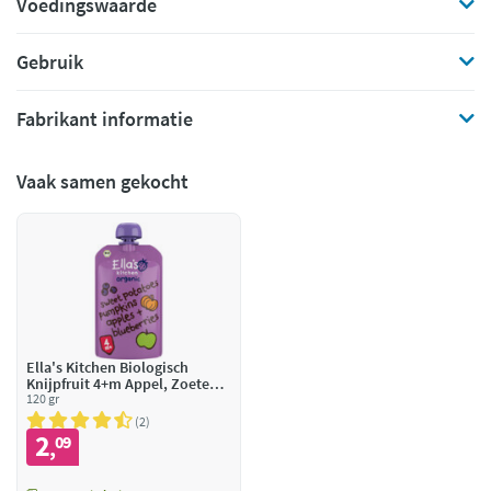
Voedingswaarde
Gebruik
Fabrikant informatie
Vaak samen gekocht
Ella's Kitchen Biologisch
Knijpfruit 4+m Appel, Zoete
aardappel, Pompoen &
120 gr
Bosbessen
2
2
09
,