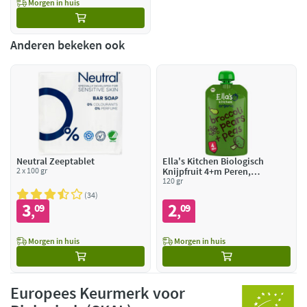
Morgen in huis
Anderen bekeken ook
Neutral Zeeptablet
Ella's Kitchen Biologisch
2 x 100 gr
Knijpfruit 4+m Peren,
Doperwten & Broccoli
120 gr
34
3
2
09
09
,
,
Morgen in huis
Morgen in huis
Europees Keurmerk voor