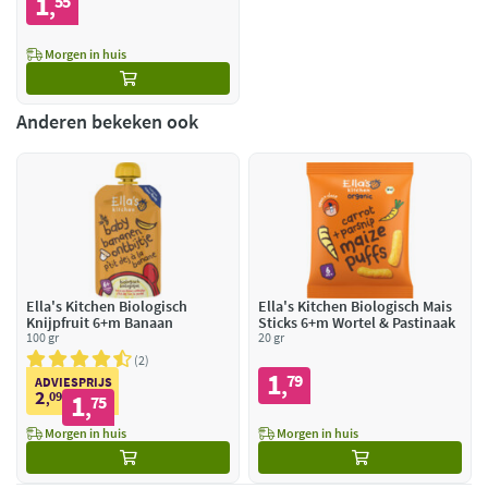
1
55
,
Morgen in huis
Anderen bekeken ook
Ella's Kitchen Biologisch
Ella's Kitchen Biologisch Mais
Knijpfruit 6+m Banaan
Sticks 6+m Wortel & Pastinaak
100 gr
20 gr
2
1
79
,
ADVIESPRIJS
2
09
1
,
75
,
Morgen in huis
Morgen in huis