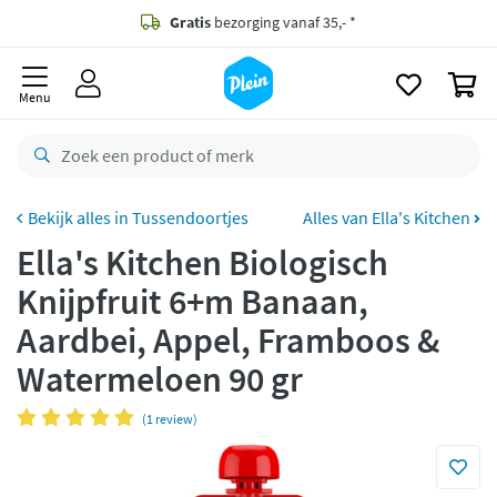
naar
oofdinhoud
Gratis
bezorging vanaf 35,- *
zoeken
0
Voor
23.59u
besteld,
morgen
in huis *
Menu
Gratis
retourneren
8,8/10
Goed
CO2 neutraal
bezorgd
Tussendoortjes
Alles van Ella's Kitchen
Ella's Kitchen Biologisch
Betaal met Klarna
Knijpfruit 6+m Banaan,
Aardbei, Appel, Framboos &
Watermeloen 90 gr
(1 review)