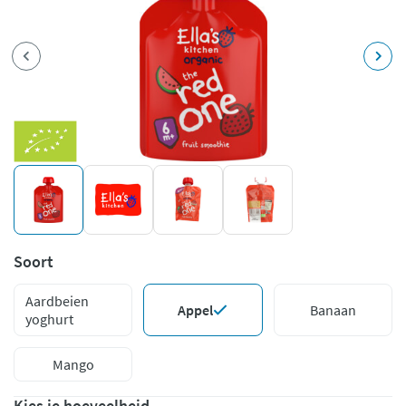
Soort
Aardbeien
Appel
Banaan
yoghurt
Mango
Kies je hoeveelheid