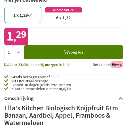
Je bespaart 6%
1 x 1,29
6 x 1,22
1
29
,
Voeg
Voeg toe
toe
Voor
23.59u
besteld,
morgen
in huis
Betaal met
Gratis
bezorging vanaf 35,- *
CO2 neutraal
bezorgd
Binnen 30 dagen gratis retourneren
Klanten beoordelen ons met
8,8/10
Omschrijving
Ella's Kitchen Biologisch Knijpfruit 6+m
Banaan, Aardbei, Appel, Framboos &
Watermeloen