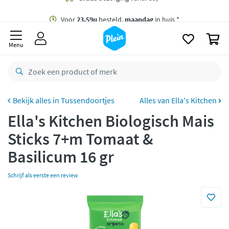
naar
oofdinhoud
Gratis
bezorging vanaf 35,- *
zoeken
0
Voor
23.59u
besteld,
maandag
in huis *
Menu
Gratis
retourneren
8,8/10
Goed
CO2 neutraal
bezorgd
Tussendoortjes
Alles van Ella's Kitchen
Ella's Kitchen Biologisch Mais
Betaal met Klarna
Sticks 7+m Tomaat &
Basilicum 16 gr
Schrijf als eerste een review