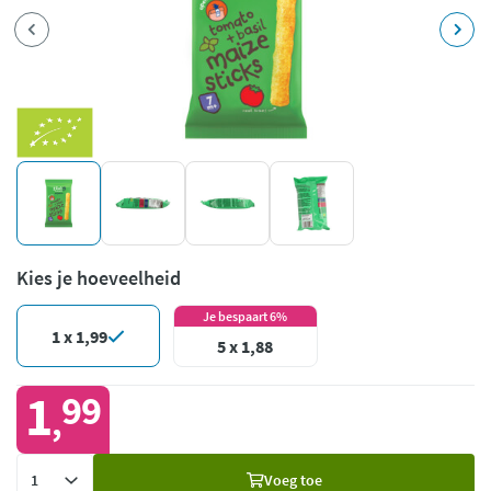
Kies je hoeveelheid
Je bespaart 6%
1 x 1,99
5 x 1,88
1
99
,
Voeg
Voeg toe