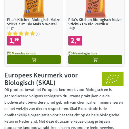
Ella's Kitchen Biologisch Maize
Ella's Kitchen Biologisch Maize
Sticks 7+m Bio Mais & Wortel
Sticks 7+m Bio Perzik &
16 gr
Banaan
16 gr
1
1
2
99
49
,
,
Maandag in huis
Maandag in huis
Europees Keurmerk voor
Biologisch (SKAL)
Dit product bevat het Europees keurmerk voor Biologisch en is
geproduceerd volgens ecologisch duurzame praktijken die de
biodiversiteit bevorderen, het gebruik van chemicaliën minimaliseren
en het welzijn van dieren respecteren. Skal Biocontrole is de
onafhankelijke organisatie voor het toezicht op de hele biologische
keten in Nederland. Met deze duurzame keuze draag je bij aan
duurzame landbouwpraktijken en een gezondere leefomgeving.