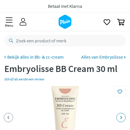
Gratis
retourneren
naar
oofdinhoud
zoeken
8,8/10
Goed
0
CO2 neutraal
bezorgd
Menu
Betaal met Klarna
Bb- & cc-cream
Alles van Embryolisse
Embryolisse BB Cream 30 ml
Schrijf als eerste een review