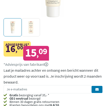
ADVIESPRIJS*
16
00
,
15
09
,
*Adviesprijs van fabrikant
Laat je mailadres achter en ontvang een bericht wanneer dit
product weer op voorraad is.
Je inschrijving wordt 2 maanden
bewaard.
Gratis
bezorging vanaf 35,- *
CO2 neutraal
bezorgd
Binnen 30 dagen gratis retourneren
Klanten beoordelen ons met
8,8/10