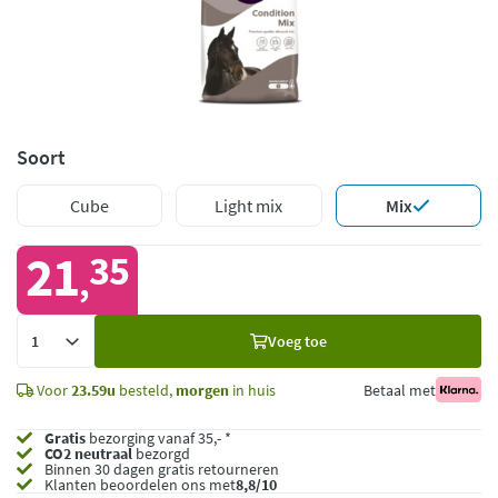
Soort
Cube
Light mix
Mix
21
35
,
Voeg
Voeg toe
toe
Voor
23.59u
besteld,
morgen
in huis
Betaal met
Gratis
bezorging vanaf 35,- *
CO2 neutraal
bezorgd
Binnen 30 dagen gratis retourneren
Klanten beoordelen ons met
8,8/10