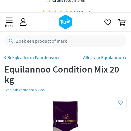
naar
oofdinhoud
Gratis
bezorging vanaf 35,- *
zoeken
0
Voor
23.59u
besteld,
morgen
in huis *
Menu
Gratis
retourneren
8,8/10
Goed
CO2 neutraal
bezorgd
Paardenvoer
Alles van Equilannoo
Equilannoo Condition Mix 20
Betaal met Klarna
kg
Schrijf als eerste een review