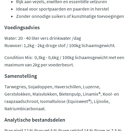
Rijk aan vezels, eiwitten en essentiële vetzuren
Ideaal voor sportpaarden en paarden in herstel
Zonder onnodige suikers of kunstmatige toevoegingen
Voedingsadvies
Water: 20 - 40 liter vers drinkwater /dag
Ruwvoer: 1,2kg - 2kg droge stof / 100kg lichaamsgewicht.
Condition Mix: 0,3kg - 0,6kg / 100kg lichaamsgewicht met een
maximum van 2kg per voederbeurt.
Samenstelling
Tarwegries, Sojadoppen, Haverschillen, Luzerne,
Gerstvlokken, Maisvlokken, Bietenpulp, Linamix®, Kool- en
raapzaadschroot, Isomaltulose (Equisweet®), Lijnolie,
Natriumbicarbonaat.
Analytische bestandsdelen
Ruw eiwit 12 % Ruw vet 4 % Ruwe celstof 14 % Ruwe as 7.5 %