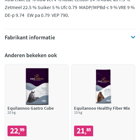
Zetmeel 22.5 % Suiker 5 % Ufc 0.79 MADP/MPBd-c 9 % VRE 9 %
DE-p 9.74 EW pa 0.79 VEP 790.
Fabrikant informatie
Anderen bekeken ook
Equilannoo Gastro Cube
Equilannoo Healthy Fiber Mix
20 kg
15 kg
22
21
99
85
,
,