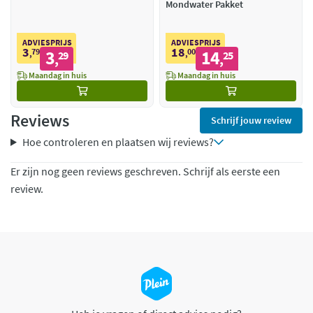
Mondwater Pakket
ADVIESPRIJS
ADVIESPRIJS
3
18
79
3
00
14
,
29
,
25
,
,
Maandag in huis
Maandag in huis
Reviews
Schrijf jouw review
Hoe controleren en plaatsen wij reviews?
Er zijn nog geen reviews geschreven. Schrijf als eerste een
review.