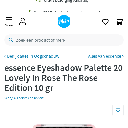
naar
oofdinhoud
Gratis
bezorging vanaf 35,- *
zoeken
0
Voor
23.59u
besteld,
maandag
in huis *
Menu
Gratis
retourneren
8,8/10
Goed
CO2 neutraal
bezorgd
Oogschaduw
Alles van essence
essence Eyeshadow Palette 20
Betaal met Klarna
Lovely In Rose The Rose
Edition 10 gr
Schrijf als eerste een review