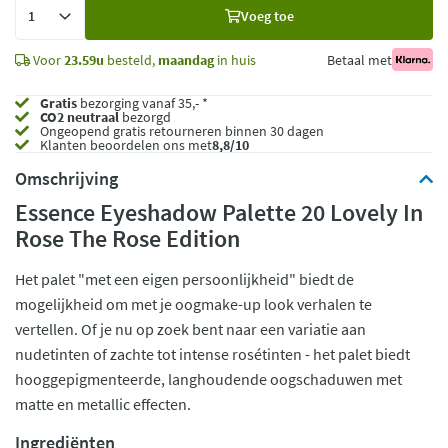
Voeg
Voeg toe
toe
Voor
23.59u
besteld,
maandag
in huis
Betaal met
Gratis
bezorging vanaf 35,- *
CO2 neutraal
bezorgd
Ongeopend
gratis retourneren binnen 30 dagen
Klanten beoordelen ons met
8,8/10
Omschrijving
Essence Eyeshadow Palette 20 Lovely In
Rose The Rose Edition
Het palet "met een eigen persoonlijkheid" biedt de
mogelijkheid om met je oogmake-up look verhalen te
vertellen. Of je nu op zoek bent naar een variatie aan
nudetinten of zachte tot intense rosétinten - het palet biedt
hooggepigmenteerde, langhoudende oogschaduwen met
matte en metallic effecten.
Ingrediënten