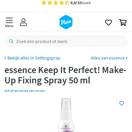
naar
Gratis
bezorging vanaf 35,- *
oofdinhoud
zoeken
Bestelling uiterlijk
zaterdag
in huis *
0
Menu
Gratis
retourneren
8,8/10
Goed
CO2 neutraal
bezorgd
Settingspray
Alles van essence
Betaal met Klarna
essence Keep It Perfect! Make-
Up Fixing Spray 50 ml
Schrijf als eerste een review