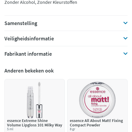
Zonder Alcohol, Zonder Kleurstoffen
Samenstelling
Veiligheidsinformatie
Fabrikant informatie
Anderen bekeken ook
essence Extreme Shine
essence All About Matt! Fixing
Volume Lipgloss 101 Milky Way
Compact Powder
5 ml
8 gr