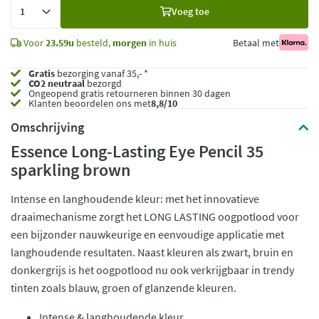
Voeg
Voeg toe
toe
Voor
23.59u
besteld,
morgen
in huis
Betaal met
Gratis
bezorging vanaf 35,- *
CO2 neutraal
bezorgd
Ongeopend
gratis retourneren binnen 30 dagen
Klanten beoordelen ons met
8,8/10
Omschrijving
Essence Long-Lasting Eye Pencil 35
sparkling brown
Intense en langhoudende kleur: met het innovatieve
draaimechanisme zorgt het LONG LASTING oogpotlood voor
een bijzonder nauwkeurige en eenvoudige applicatie met
langhoudende resultaten. Naast kleuren als zwart, bruin en
donkergrijs is het oogpotlood nu ook verkrijgbaar in trendy
tinten zoals blauw, groen of glanzende kleuren.
Intense & langhoudende kleur