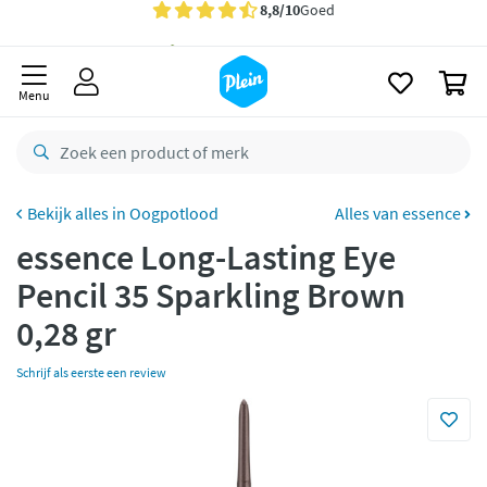
naar
oofdinhoud
Gratis
bezorging vanaf 35,- *
zoeken
0
Voor
23.59u
besteld,
morgen
in huis *
Menu
Gratis
retourneren
8,8/10
Goed
CO2 neutraal
bezorgd
Oogpotlood
Alles van essence
essence Long-Lasting Eye
Betaal met Klarna
Pencil 35 Sparkling Brown
0,28 gr
Schrijf als eerste een review