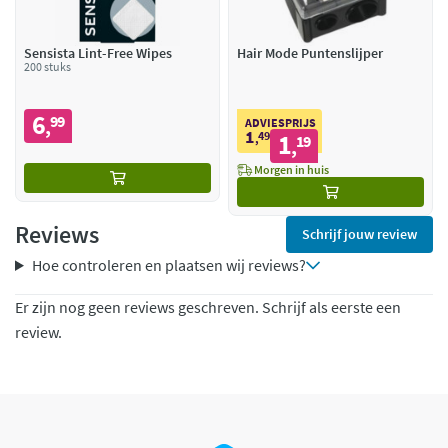
Sensista Lint-Free Wipes
Hair Mode Puntenslijper
200 stuks
6
99
,
ADVIESPRIJS
1
49
1
,
19
,
Morgen in huis
Reviews
Schrijf jouw review
Hoe controleren en plaatsen wij reviews?
Er zijn nog geen reviews geschreven. Schrijf als eerste een
review.