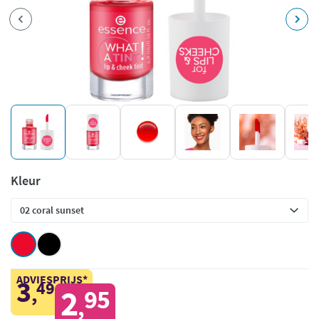
Kleur
ADVIESPRIJS*
3
49
,
2
95
,