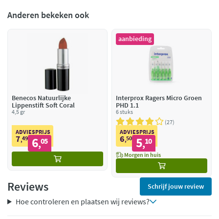
Anderen bekeken ook
aanbieding
Benecos Natuurlijke
Interprox Ragers Micro Groen
Lippenstift Soft Coral
PHD 1.1
4,5 gr
6 stuks
27
ADVIESPRIJS
ADVIESPRIJS
7
6
49
6
50
5
,
05
,
10
,
,
Morgen in huis
Reviews
Schrijf jouw review
Hoe controleren en plaatsen wij reviews?