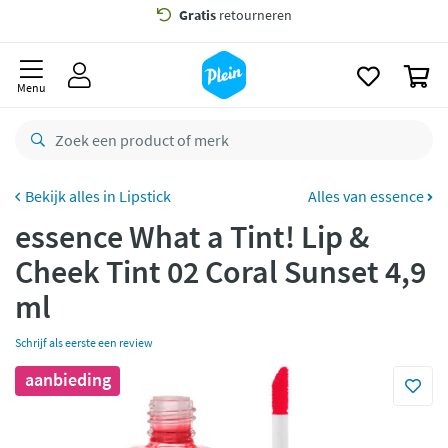
naar
oofdinhoud
Gratis
bezorging vanaf 35,- *
zoeken
0
Voor
23.59u
besteld,
morgen
in huis *
Menu
Gratis
retourneren
8,8/10
Goed
CO2 neutraal
bezorgd
Lipstick
Alles van essence
essence What a Tint! Lip &
Betaal met Klarna
Cheek Tint 02 Coral Sunset 4,9
ml
Schrijf als eerste een review
aanbieding