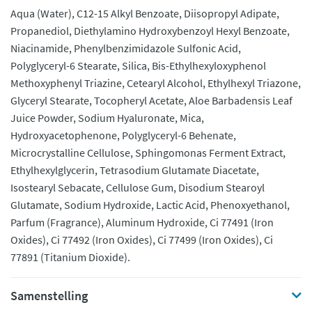
Aqua (Water), C12-15 Alkyl Benzoate, Diisopropyl Adipate,
Propanediol, Diethylamino Hydroxybenzoyl Hexyl Benzoate,
Niacinamide, Phenylbenzimidazole Sulfonic Acid,
Polyglyceryl-6 Stearate, Silica, Bis-Ethylhexyloxyphenol
Methoxyphenyl Triazine, Cetearyl Alcohol, Ethylhexyl Triazone,
Glyceryl Stearate, Tocopheryl Acetate, Aloe Barbadensis Leaf
Juice Powder, Sodium Hyaluronate, Mica,
Hydroxyacetophenone, Polyglyceryl-6 Behenate,
Microcrystalline Cellulose, Sphingomonas Ferment Extract,
Ethylhexylglycerin, Tetrasodium Glutamate Diacetate,
Isostearyl Sebacate, Cellulose Gum, Disodium Stearoyl
Glutamate, Sodium Hydroxide, Lactic Acid, Phenoxyethanol,
Parfum (Fragrance), Aluminum Hydroxide, Ci 77491 (Iron
Oxides), Ci 77492 (Iron Oxides), Ci 77499 (Iron Oxides), Ci
77891 (Titanium Dioxide).
Samenstelling