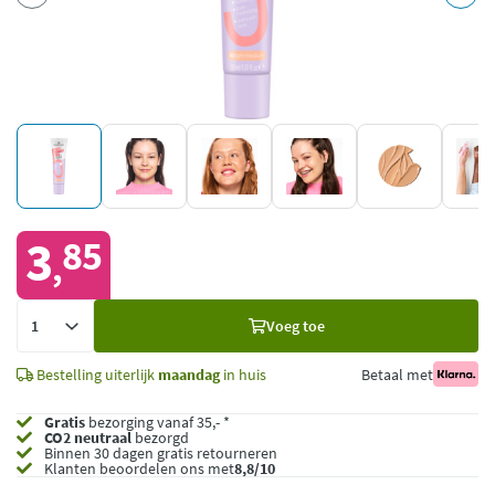
3
85
,
Voeg
Voeg toe
toe
Bestelling uiterlijk
maandag
in huis
Betaal met
Gratis
bezorging vanaf 35,- *
CO2 neutraal
bezorgd
Binnen 30 dagen gratis retourneren
Klanten beoordelen ons met
8,8/10