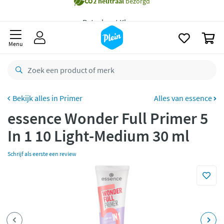
naar
Gratis
bezorging vanaf 35,- *
oofdinhoud
zoeken
Bestelling uiterlijk
maandag
in huis *
0
Menu
Gratis
retourneren
8,8/10
Goed
CO2 neutraal
bezorgd
Primer
Alles van essence
Betaal met Klarna
essence Wonder Full Primer 5
In 1 10 Light-Medium 30 ml
Schrijf als eerste een review