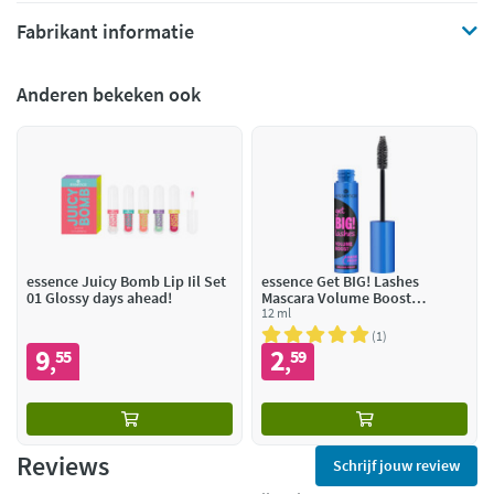
Fabrikant informatie
Anderen bekeken ook
essence Juicy Bomb Lip Iil Set
essence Get BIG! Lashes
01 Glossy days ahead!
Mascara Volume Boost
Waterproof
12 ml
1
9
2
55
59
,
,
Reviews
Schrijf jouw review